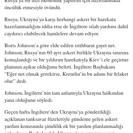
Rusya’ya bir dizi ekonomik yaptırım için hazırlanmada
öncülük etmesiyle övündü.
Rusya, Ukrayna’ya karşı herhangi askeri bir harekata
hazırlanmadığını iddia etse de İngiltere silah yardımı dahil
caydırıcı olabilecek hamlelere devam ediyor.
Boris Johnson’a göre elde edilen istihbarat gayet net.
Johnson, Rusya’nın 60 ayrı askeri birlikle Ukrayna sınırına
konuşlandığı ve bir yıldırım harekatıyla Kiev’i ele geçirme
planının aşikar olduğunu belirti. İngiltere Başbakanı
“Eğer net olmak gerekirse, Kremlin’in bu adımı bir felaket
olur” dedi.
Johnson, İngiltere’nin tam anlamıyla Ukrayna halkından
yana olduğunu söyledi.
Geçen hafta İngiltere’den Ukrayna’ya gönderildiği
açıklanan tanksavar füzeleriyle gündeme gelen askeri
yardım konusunda şimdilik ek bir yardım planlanmadığı