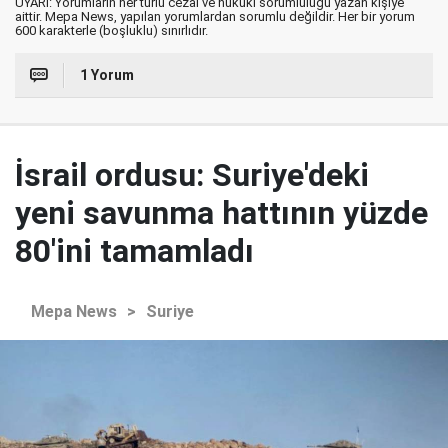
UYARI: Yorumların her türlü cezai ve hukuki sorumluluğu yazan kişiye
aittir. Mepa News, yapılan yorumlardan sorumlu değildir. Her bir yorum
600 karakterle (boşluklu) sınırlıdır.
1 Yorum
İsrail ordusu: Suriye'deki
yeni savunma hattının yüzde
80'ini tamamladı
Mepa News
>
Suriye