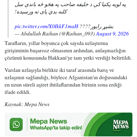
په لویه پکتیا کې د خلیفه صاحب په هڅو څه باندې سل
کلنه بدي پای ته ورسېده!
pic.twitter.com/X0IkkF1maH
بشپړ راپور????
— Abdullah Raihan (@Raihan_093)
August 9, 2026
Tarafların, yıllar boyunca çok sayıda uzlaştırma
girişiminin başarısız olmasının ardından, anlaşmazlığın
çözümü konusunda Hakkani'ye tam yetki verdiği belirtildi.
Varılan uzlaşıyla birlikte iki taraf arasında barış ve
uzlaşının sağlandığı, böylece Afganistan'ın doğusundaki
en uzun süreli aşiret ihtilaflarından birinin sona erdiği
ifade edildi.
Kaynak: Mepa News