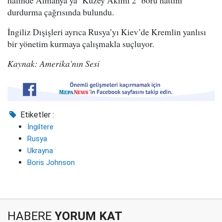
halinde Almanya’ya ‘Kuzey Akımı 2’ boru hattını
durdurma çağrısında bulundu.
İngiliz Dışişleri ayrıca Rusya’yı Kiev’de Kremlin yanlısı
bir yönetim kurmaya çalışmakla suçluyor.
Kaynak: Amerika'nın Sesi
Etiketler :
İngiltere
Rusya
Ukrayna
Boris Johnson
HABERE
YORUM KAT