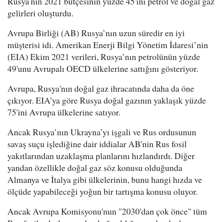
Rusya'nın 2021 bütçesinin yüzde 45'ini petrol ve doğal gaz
gelirleri oluşturdu.
Avrupa Birliği (AB) Rusya’nın uzun süredir en iyi
müşterisi idi. Amerikan Enerji Bilgi Yönetim İdaresi’nin
(EIA) Ekim 2021 verileri, Rusya’nın petrolünün yüzde
49'unu Avrupalı OECD ülkelerine sattığını gösteriyor.
Avrupa, Rusya'nın doğal gaz ihracatında daha da öne
çıkıyor. EIA’ya göre Rusya doğal gazının yaklaşık yüzde
75'ini Avrupa ülkelerine satıyor.
Ancak Rusya’nın Ukrayna’yı işgali ve Rus ordusunun
savaş suçu işlediğine dair iddialar AB'nin Rus fosil
yakıtlarından uzaklaşma planlarını hızlandırdı. Diğer
yandan özellikle doğal gaz söz konusu olduğunda
Almanya ve İtalya gibi ülkelerinin, bunu hangi hızda ve
ölçüde yapabileceği yoğun bir tartışma konusu oluyor.
Ancak Avrupa Komisyonu'nun "2030'dan çok önce" tüm