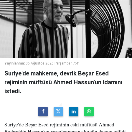
Yayınlanma:
06 Ağustos 2026 Perşembe 17:41
Suriye'de mahkeme, devrik Beşar Esed
rejiminin müftüsü Ahmed Hassun'un idamını
istedi.
Suriye'de Beşar Esed rejiminin eski müftüsü Ahmed
Bedreddin Hassun'un yargılanmasına bugün devam edildi.