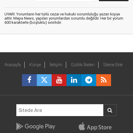
UYARI: Yorumların her türlü cezai ve hukuki sorumluluğu yazan kişiye
aittir. Mepa News, yapılan yorumlardan sorumlu değildir. Her bir yorum
600 karakterle (boşluklu) sınırlıdır.
Anasayfa
Künye
İletişim
Gizlilik İlkeleri
Sitene Ekle