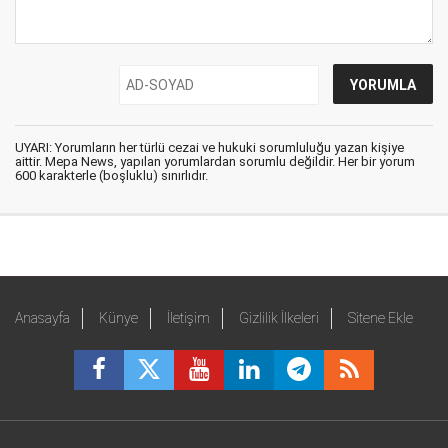
UYARI: Yorumların her türlü cezai ve hukuki sorumluluğu yazan kişiye
aittir. Mepa News, yapılan yorumlardan sorumlu değildir. Her bir yorum
600 karakterle (boşluklu) sınırlıdır.
Anasayfa
Künye
İletişim
Gizlilik İlkeleri
Sitene Ekle