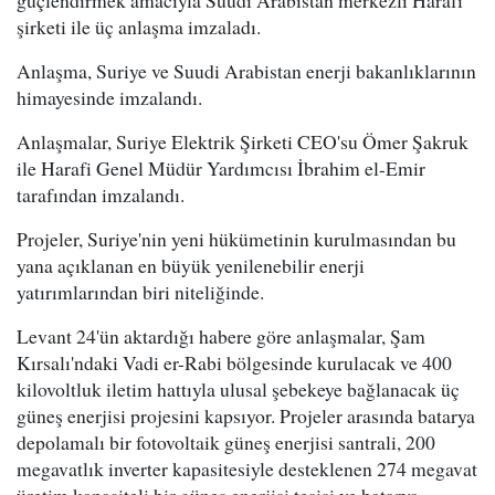
şirketi ile üç anlaşma imzaladı.
Anlaşma, Suriye ve Suudi Arabistan enerji bakanlıklarının
himayesinde imzalandı.
Anlaşmalar, Suriye Elektrik Şirketi CEO'su Ömer Şakruk
ile Harafi Genel Müdür Yardımcısı İbrahim el-Emir
tarafından imzalandı.
Projeler, Suriye'nin yeni hükümetinin kurulmasından bu
yana açıklanan en büyük yenilenebilir enerji
yatırımlarından biri niteliğinde.
Levant 24'ün aktardığı habere göre anlaşmalar, Şam
Kırsalı'ndaki Vadi er-Rabi bölgesinde kurulacak ve 400
kilovoltluk iletim hattıyla ulusal şebekeye bağlanacak üç
güneş enerjisi projesini kapsıyor. Projeler arasında batarya
depolamalı bir fotovoltaik güneş enerjisi santrali, 200
megavatlık inverter kapasitesiyle desteklenen 274 megavat
üretim kapasiteli bir güneş enerjisi tesisi ve batarya