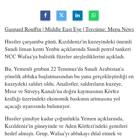
Gaspard Rouffin | Middle East Eye | Tercüme: Mepa News
Husiler çarşamba günü, Kızıldeniz'in kuzeyindeki önemli
Suudi liman kenti Yenbu açıklarında Suudi petrol tankeri
NCC Wafaa'ya balistik füzeler ateşlediklerini açıkladı.
Bu, Yemenli grubun 22 Temmuz'da Suudi Arabistan'a
yönelik abluka başlatmasından bu yana gerçekleştirdiği en
kuzeydeki saldırı oldu. Analistler, saldırıların kuzeye,
Mısır ve Süveyş Kanalı'na doğru kaymasının Körfez
krallığı üzerindeki ekonomik baskının artmasına yol
açacağı uyarısında bulunuyor.
Husiler şimdiye kadar çoğunlukla Yemen açıklarında,
Kızıldeniz'in güneyinde ve Aden Körfezi'ndeki gemileri
hedef almıştı. Grup, Wafaa'yı ablukayı ihlal etmek ve