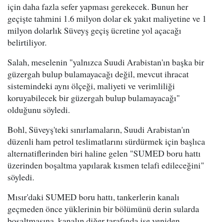
için daha fazla sefer yapması gerekecek. Bunun her
geçişte tahmini 1.6 milyon dolar ek yakıt maliyetine ve 1
milyon dolarlık Süveyş geçiş ücretine yol açacağı
belirtiliyor.
Salah, meselenin "yalnızca Suudi Arabistan'ın başka bir
güzergah bulup bulamayacağı değil, mevcut ihracat
sistemindeki aynı ölçeği, maliyeti ve verimliliği
koruyabilecek bir güzergah bulup bulamayacağı"
olduğunu söyledi.
Bohl, Süveyş'teki sınırlamaların, Suudi Arabistan'ın
düzenli ham petrol teslimatlarını sürdürmek için başlıca
alternatiflerinden biri haline gelen "SUMED boru hattı
üzerinden boşaltma yapılarak kısmen telafi edileceğini"
söyledi.
Mısır'daki SUMED boru hattı, tankerlerin kanalı
geçmeden önce yüklerinin bir bölümünü derin sularda
boşaltmasına, kanalın diğer tarafında ise yeniden