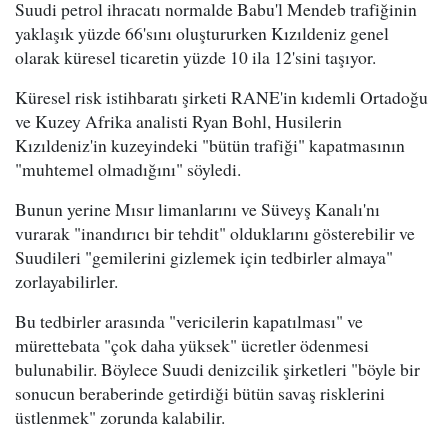
Suudi petrol ihracatı normalde Babu'l Mendeb trafiğinin
yaklaşık yüzde 66'sını oluştururken Kızıldeniz genel
olarak küresel ticaretin yüzde 10 ila 12'sini taşıyor.
Küresel risk istihbaratı şirketi RANE'in kıdemli Ortadoğu
ve Kuzey Afrika analisti Ryan Bohl, Husilerin
Kızıldeniz'in kuzeyindeki "bütün trafiği" kapatmasının
"muhtemel olmadığını" söyledi.
Bunun yerine Mısır limanlarını ve Süveyş Kanalı'nı
vurarak "inandırıcı bir tehdit" olduklarını gösterebilir ve
Suudileri "gemilerini gizlemek için tedbirler almaya"
zorlayabilirler.
Bu tedbirler arasında "vericilerin kapatılması" ve
mürettebata "çok daha yüksek" ücretler ödenmesi
bulunabilir. Böylece Suudi denizcilik şirketleri "böyle bir
sonucun beraberinde getirdiği bütün savaş risklerini
üstlenmek" zorunda kalabilir.