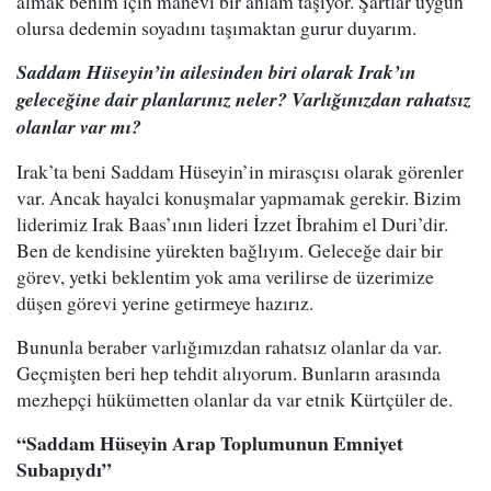
almak benim için manevi bir anlam taşıyor. Şartlar uygun
olursa dedemin soyadını taşımaktan gurur duyarım.
Saddam Hüseyin’in ailesinden biri olarak Irak’ın
geleceğine dair planlarınız neler? Varlığınızdan rahatsız
olanlar var mı?
Irak’ta beni Saddam Hüseyin’in mirasçısı olarak görenler
var. Ancak hayalci konuşmalar yapmamak gerekir. Bizim
liderimiz Irak Baas’ının lideri İzzet İbrahim el Duri’dir.
Ben de kendisine yürekten bağlıyım. Geleceğe dair bir
görev, yetki beklentim yok ama verilirse de üzerimize
düşen görevi yerine getirmeye hazırız.
Bununla beraber varlığımızdan rahatsız olanlar da var.
Geçmişten beri hep tehdit alıyorum. Bunların arasında
mezhepçi hükümetten olanlar da var etnik Kürtçüler de.
“Saddam Hüseyin Arap Toplumunun Emniyet
Subapıydı”