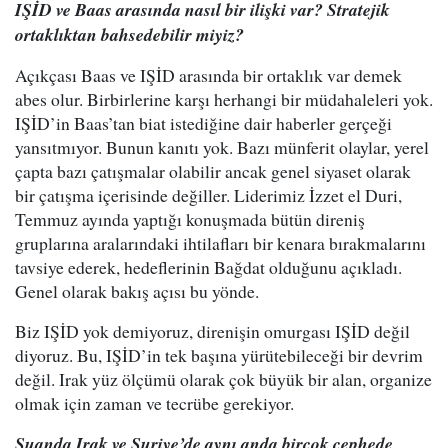
IŞİD ve Baas arasında nasıl bir ilişki var? Stratejik
ortaklıktan bahsedebilir miyiz?
Açıkçası Baas ve IŞİD arasında bir ortaklık var demek
abes olur. Birbirlerine karşı herhangi bir müdahaleleri yok.
IŞİD’in Baas’tan biat istediğine dair haberler gerçeği
yansıtmıyor. Bunun kanıtı yok. Bazı münferit olaylar, yerel
çapta bazı çatışmalar olabilir ancak genel siyaset olarak
bir çatışma içerisinde değiller. Liderimiz İzzet el Duri,
Temmuz ayında yaptığı konuşmada bütün direniş
gruplarına aralarındaki ihtilafları bir kenara bırakmalarını
tavsiye ederek, hedeflerinin Bağdat olduğunu açıkladı.
Genel olarak bakış açısı bu yönde.
Biz IŞİD yok demiyoruz, direnişin omurgası IŞİD değil
diyoruz. Bu, IŞİD’in tek başına yürütebileceği bir devrim
değil. Irak yüz ölçümü olarak çok büyük bir alan, organize
olmak için zaman ve tecrübe gerekiyor.
Şuanda Irak ve Suriye’de aynı anda birçok cephede