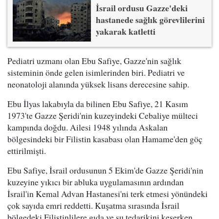
İsrail ordusu Gazze'deki
hastanede sağlık görevlilerini
yakarak katletti
Pediatri uzmanı olan Ebu Safiye, Gazze'nin sağlık
sisteminin önde gelen isimlerinden biri. Pediatri ve
neonatoloji alanında yüksek lisans derecesine sahip.
Ebu İlyas lakabıyla da bilinen Ebu Safiye, 21 Kasım
1973'te Gazze Şeridi'nin kuzeyindeki Cebaliye mülteci
kampında doğdu. Ailesi 1948 yılında Askalan
bölgesindeki bir Filistin kasabası olan Hamame'den göç
ettirilmişti.
Ebu Safiye, İsrail ordusunun 5 Ekim'de Gazze Şeridi'nin
kuzeyine yıkıcı bir abluka uygulamasının ardından
İsrail'in Kemal Advan Hastanesi'ni terk etmesi yönündeki
çok sayıda emri reddetti. Kuşatma sırasında İsrail
bölgedeki Filistinlilere gıda ve su tedarikini keserken,