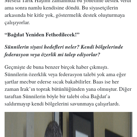
Mesela Tarık Haşimi zamanında bu yönetime destek verdi
ama sonra namlu kendisine döndü. Bu siyasetçilerin
arkasında bir kitle yok, göstermelik destek oluşturmaya
çalışıyorlar.
“Bağdat Yeniden Fethedilecek!”
Sünnilerin siyasi hedefleri neler? Kendi bölgelerinde
federasyon veya özerlik mi talep ediyorlar?
Geçmişte de buna benzer birçok haber çıkmıştı.
Sünnilerin özerklik veya federasyon talebi yok ama eğer
şartlar mecbur ederse sıcak bakabilirler. Baas ise her
zaman Irak’ın toprak bütünlüğünden yana olmuştur. Diğer
taraftan Sünnilerin böyle bir talebi olsa Bağdat’a
saldırmayıp kendi bölgelerini savunmaya çalışırlardı.