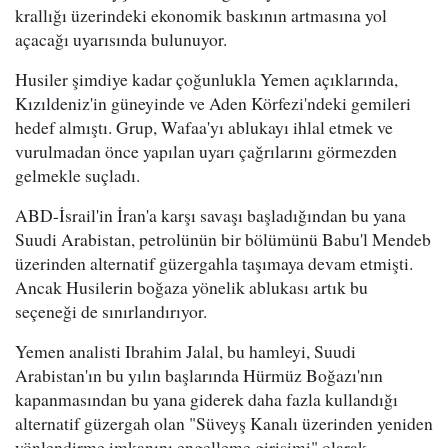
krallığı üzerindeki ekonomik baskının artmasına yol
açacağı uyarısında bulunuyor.
Husiler şimdiye kadar çoğunlukla Yemen açıklarında,
Kızıldeniz'in güneyinde ve Aden Körfezi'ndeki gemileri
hedef almıştı. Grup, Wafaa'yı ablukayı ihlal etmek ve
vurulmadan önce yapılan uyarı çağrılarını görmezden
gelmekle suçladı.
ABD-İsrail'in İran'a karşı savaşı başladığından bu yana
Suudi Arabistan, petrolünün bir bölümünü Babu'l Mendeb
üzerinden alternatif güzergahla taşımaya devam etmişti.
Ancak Husilerin boğaza yönelik ablukası artık bu
seçeneği de sınırlandırıyor.
Yemen analisti Ibrahim Jalal, bu hamleyi, Suudi
Arabistan'ın bu yılın başlarında Hürmüz Boğazı'nın
kapanmasından bu yana giderek daha fazla kullandığı
alternatif güzergah olan "Süveyş Kanalı üzerinden yeniden
yönlendirme imkanını engelleme girişimi" olarak