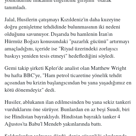
tanımladı.
Jalal, Husilerin çatışmayı Kızıldeniz'in daha kuzeyine
doğru genişletme tehdidinde bulunmasının iki nedeni
olduğunu savunuyor. Dışarıda bu hamlenin İran'ın
Hürmüz Boğazı konusundaki "pazarlık gücünü" artırmayı
amaçladığını, içeride ise "Riyad üzerindeki zorlayıcı
baskıyı yeniden tesis etmeyi" hedeflediğini söyledi.
Gemi takip şirketi Kpler'de analist olan Matthew Wright
bu hafta BBC'ye, "Ham petrol ticaretine yönelik tehdit
açısından bu krizin başlangıcından bu yana yaşadığımız en
kötü dönemdeyiz" dedi.
Husiler, ablukanın ilan edilmesinden bu yana sekiz tankeri
vurduklarını öne sürüyor. Bunlardan en az beşi Suudi, biri
ise Hindistan bayraklıydı. Hindistan bayraklı tanker 4
Ağustos'ta Babu'l Mendeb yakınlarında battı.
Saldırılardan yalnızca dördü, deniz güvenliği olaylarında