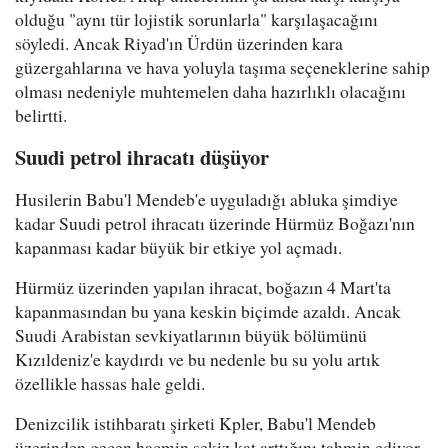
olduğu "aynı tür lojistik sorunlarla" karşılaşacağını
söyledi. Ancak Riyad'ın Ürdün üzerinden kara
güzergahlarına ve hava yoluyla taşıma seçeneklerine sahip
olması nedeniyle muhtemelen daha hazırlıklı olacağını
belirtti.
Suudi petrol ihracatı düşüyor
Husilerin Babu'l Mendeb'e uyguladığı abluka şimdiye
kadar Suudi petrol ihracatı üzerinde Hürmüz Boğazı'nın
kapanması kadar büyük bir etkiye yol açmadı.
Hürmüz üzerinden yapılan ihracat, boğazın 4 Mart'ta
kapanmasından bu yana keskin biçimde azaldı. Ancak
Suudi Arabistan sevkiyatlarının büyük bölümünü
Kızıldeniz'e kaydırdı ve bu nedenle bu su yolu artık
özellikle hassas hale geldi.
Denizcilik istihbaratı şirketi Kpler, Babu'l Mendeb
üzerinden geçen hacmin sekiz kat arttığını tahmin ediyor.