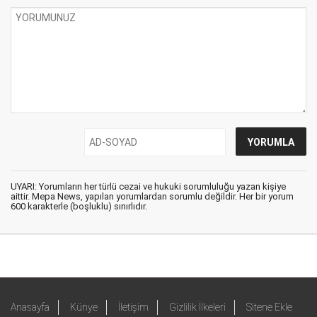
UYARI: Yorumların her türlü cezai ve hukuki sorumluluğu yazan kişiye
aittir. Mepa News, yapılan yorumlardan sorumlu değildir. Her bir yorum
600 karakterle (boşluklu) sınırlıdır.
Anasayfa
Künye
İletişim
Gizlilik İlkeleri
Sitene Ekle