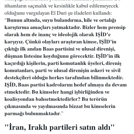
ithamların saçmalık ve kesinlikle kabul edilemeyecek
olduğunu vurgulayan El Duri şu ifadeleri kullandı:
Bunun altında, suyu bulandırma, hile ve ortalığı
“
karıştırma amaçları yatmaktadır. Bizler hem prensip
olarak hem de inanç ve ideolojik olarak IŞİD’e
karşıyız. Çünkü olayları araştıran kimse, IŞİD’in
çıktığı ilk andan Baas partisini ve ulusal direnişi,
düşman listesine koyduğunu görecektir. IŞİD’in ilk
kaçırdığı kişilerin, parti komutanlık üyeleri, direniş
komutanları, parti ve ulusal direnişin askeri ve sivil
destekçileri olduğu herkes tarafından bilinmektedir.
IŞİD, Baas partisi kadrolarını hedef almaya da devam
etmektedir. Bu kimseler hangi işbirliğinden ve
koalisyondan bahsetmektedirler? Bu terörün
çıkmasında ve yayılmasında bizzat bu kimselerin
parmağı bulunmaktadır
.”
"İran, Iraklı partileri satın aldı"