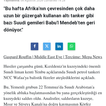
Yayınlanma:
08 Ağustos 2026 Cumartesi 16:28
"Bu hafta Afrika'nın çevresinden çok daha
uzun bir güzergah kullanan altı tanker gibi
bazı Suudi gemileri Babu'l Mendeb'ten geri
dönüyor."
Gaspard Rouffin | Middle East Eye | Tercüme: Mepa News
Husiler çarşamba günü, Kızıldeniz'in kuzeyindeki önemli
Suudi liman kenti Yenbu açıklarında Suudi petrol tankeri
NCC Wafaa'ya balistik füzeler ateşlediklerini açıkladı.
Bu, Yemenli grubun 22 Temmuz'da Suudi Arabistan'a
yönelik abluka başlatmasından bu yana gerçekleştirdiği en
kuzeydeki saldırı oldu. Analistler, saldırıların kuzeye,
Mısır ve Süveyş Kanalı'na doğru kaymasının Körfez