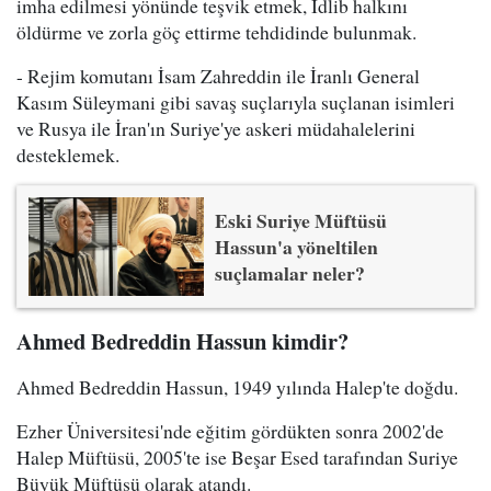
imha edilmesi yönünde teşvik etmek, İdlib halkını
öldürme ve zorla göç ettirme tehdidinde bulunmak.
- Rejim komutanı İsam Zahreddin ile İranlı General
Kasım Süleymani gibi savaş suçlarıyla suçlanan isimleri
ve Rusya ile İran'ın Suriye'ye askeri müdahalelerini
desteklemek.
Eski Suriye Müftüsü
Hassun'a yöneltilen
suçlamalar neler?
Ahmed Bedreddin Hassun kimdir?
Ahmed Bedreddin Hassun, 1949 yılında Halep'te doğdu.
Ezher Üniversitesi'nde eğitim gördükten sonra 2002'de
Halep Müftüsü, 2005'te ise Beşar Esed tarafından Suriye
Büyük Müftüsü olarak atandı.