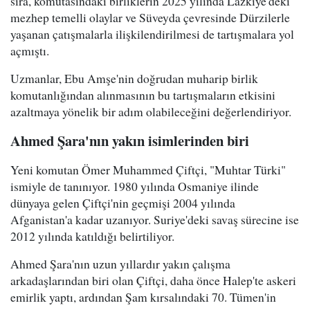
sıra, komutasındaki birliklerin 2025 yılında Lazkiye'deki
mezhep temelli olaylar ve Süveyda çevresinde Dürzilerle
yaşanan çatışmalarla ilişkilendirilmesi de tartışmalara yol
açmıştı.
Uzmanlar, Ebu Amşe'nin doğrudan muharip birlik
komutanlığından alınmasının bu tartışmaların etkisini
azaltmaya yönelik bir adım olabileceğini değerlendiriyor.
Ahmed Şara'nın yakın isimlerinden biri
Yeni komutan Ömer Muhammed Çiftçi, "Muhtar Türki"
ismiyle de tanınıyor. 1980 yılında Osmaniye ilinde
dünyaya gelen Çiftçi'nin geçmişi 2004 yılında
Afganistan'a kadar uzanıyor. Suriye'deki savaş sürecine ise
2012 yılında katıldığı belirtiliyor.
Ahmed Şara'nın uzun yıllardır yakın çalışma
arkadaşlarından biri olan Çiftçi, daha önce Halep'te askeri
emirlik yaptı, ardından Şam kırsalındaki 70. Tümen'in