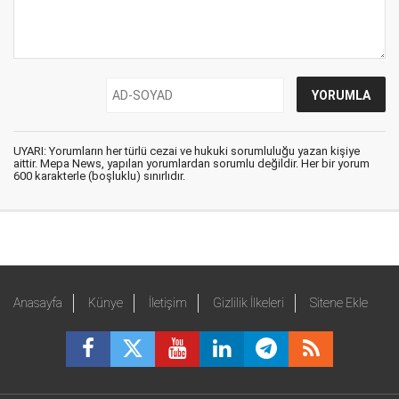
UYARI: Yorumların her türlü cezai ve hukuki sorumluluğu yazan kişiye
aittir. Mepa News, yapılan yorumlardan sorumlu değildir. Her bir yorum
600 karakterle (boşluklu) sınırlıdır.
Anasayfa
Künye
İletişim
Gizlilik İlkeleri
Sitene Ekle