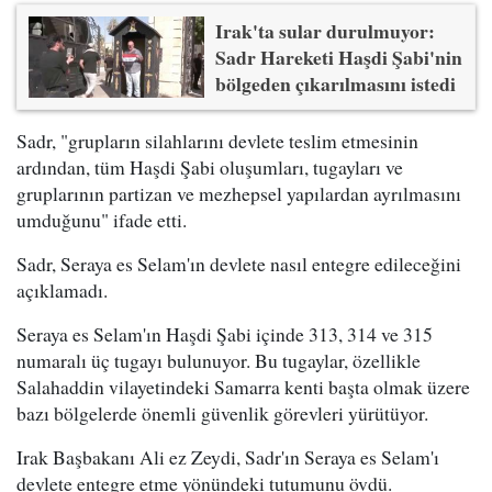
Irak'ta sular durulmuyor:
Sadr Hareketi Haşdi Şabi'nin
bölgeden çıkarılmasını istedi
Sadr, "grupların silahlarını devlete teslim etmesinin
ardından, tüm Haşdi Şabi oluşumları, tugayları ve
gruplarının partizan ve mezhepsel yapılardan ayrılmasını
umduğunu" ifade etti.
Sadr, Seraya es Selam'ın devlete nasıl entegre edileceğini
açıklamadı.
Seraya es Selam'ın Haşdi Şabi içinde 313, 314 ve 315
numaralı üç tugayı bulunuyor. Bu tugaylar, özellikle
Salahaddin vilayetindeki Samarra kenti başta olmak üzere
bazı bölgelerde önemli güvenlik görevleri yürütüyor.
Irak Başbakanı Ali ez Zeydi, Sadr'ın Seraya es Selam'ı
devlete entegre etme yönündeki tutumunu övdü.