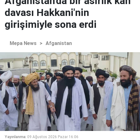
Afganistan'da bir asırlık kan
davası Hakkani'nin
girişimiyle sona erdi
Mepa News
>
Afganistan
Yayınlanma:
09 Ağustos 2026 Pazar 16:06