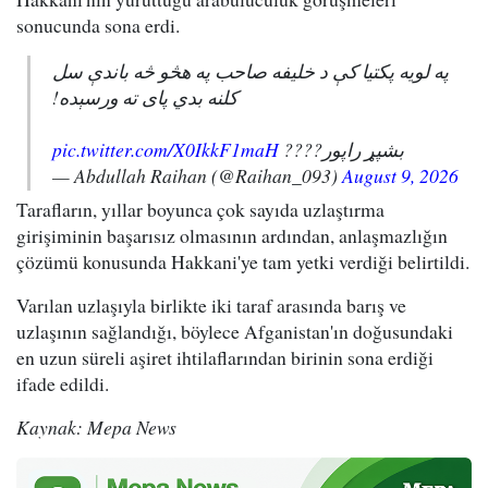
sonucunda sona erdi.
په لویه پکتیا کې د خلیفه صاحب په هڅو څه باندې سل
کلنه بدي پای ته ورسېده!
pic.twitter.com/X0IkkF1maH
بشپړ راپور????
— Abdullah Raihan (@Raihan_093)
August 9, 2026
Tarafların, yıllar boyunca çok sayıda uzlaştırma
girişiminin başarısız olmasının ardından, anlaşmazlığın
çözümü konusunda Hakkani'ye tam yetki verdiği belirtildi.
Varılan uzlaşıyla birlikte iki taraf arasında barış ve
uzlaşının sağlandığı, böylece Afganistan'ın doğusundaki
en uzun süreli aşiret ihtilaflarından birinin sona erdiği
ifade edildi.
Kaynak: Mepa News