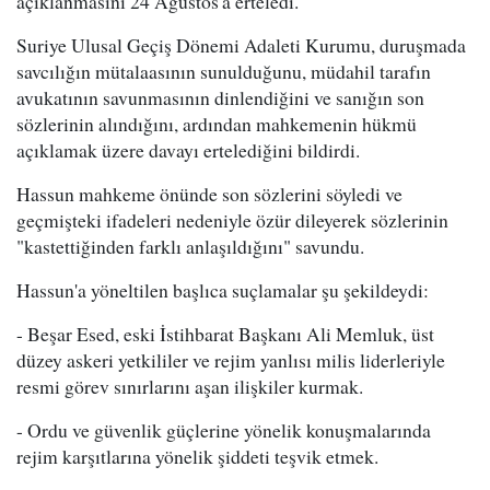
açıklanmasını 24 Ağustos'a erteledi.
Suriye Ulusal Geçiş Dönemi Adaleti Kurumu, duruşmada
savcılığın mütalaasının sunulduğunu, müdahil tarafın
avukatının savunmasının dinlendiğini ve sanığın son
sözlerinin alındığını, ardından mahkemenin hükmü
açıklamak üzere davayı ertelediğini bildirdi.
Hassun mahkeme önünde son sözlerini söyledi ve
geçmişteki ifadeleri nedeniyle özür dileyerek sözlerinin
"kastettiğinden farklı anlaşıldığını" savundu.
Hassun'a yöneltilen başlıca suçlamalar şu şekildeydi:
- Beşar Esed, eski İstihbarat Başkanı Ali Memluk, üst
düzey askeri yetkililer ve rejim yanlısı milis liderleriyle
resmi görev sınırlarını aşan ilişkiler kurmak.
- Ordu ve güvenlik güçlerine yönelik konuşmalarında
rejim karşıtlarına yönelik şiddeti teşvik etmek.