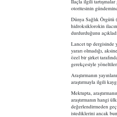
İlaçla ilgili tartışmal
otoritesinin gündemin
Dünya Sağlık Örgütü (
hidroksiklorokin ilacı
durdurduğunu açıkladı
Lancet tıp dergisinde 
yararı olmadığı, aksin
özel bir şirket tarafın
gerekçesiyle yöneltilen
Araştırmanın yayınlanm
araştırmayla ilgili kaygı
Mektupta, araştırmanın 
araştırmanın hangi ülke
değerlendirmeden geçme
istediklerini ancak bun