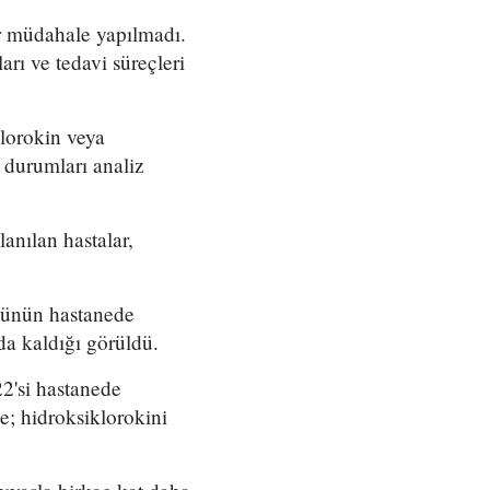
ir müdahale yapılmadı.
arı ve tedavi süreçleri
klorokin veya
k durumları analiz
anılan hastalar,
3'ünün hastanede
da kaldığı görüldü.
22'si hastanede
ye; hidroksiklorokini