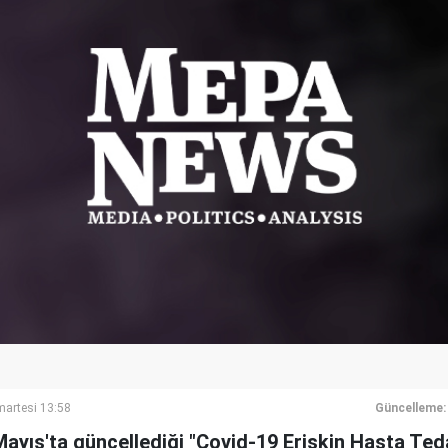
artesi 13:58
Güncelleme:
Mayıs'ta güncellediği "Covid-19 Erişkin Hasta Ted