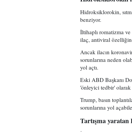
Hidroksiklorokin, sıtm
benziyor.
İltihaplı romatizma ve
ilaç, antiviral özelliğ
Ancak ilacın koronavir
sorunlarına neden olabi
yol açtı.
Eski ABD Başkanı Dona
'önleyici tedbir' olarak
Trump, basın toplantıla
sorunlarına yol açabile
Tartışma yaratan 