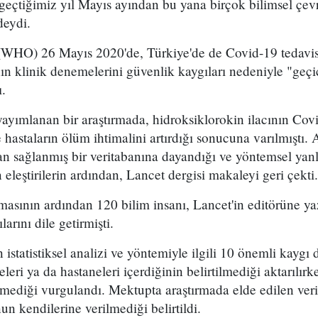
ar geçtiğimiz yıl Mayıs ayından bu yana birçok bilimsel çev
deydi.
WHO) 26 Mayıs 2020'de, Türkiye'de de Covid-19 tedavis
nın klinik denemelerini güvenlik kaygıları nedeniyle "geçi
.
yayımlanan bir araştırmada, hidroksiklorokin ilacının Covi
e hastaların ölüm ihtimalini artırdığı sonucuna varılmıştı.
dan sağlanmış bir veritabanına dayandığı ve yöntemsel yanlı
 eleştirilerin ardından, Lancet dergisi makaleyi geri çekti.
asının ardından 120 bilim insanı, Lancet'in editörüne ya
larını dile getirmişti.
istatistiksel analizi ve yöntemiyle ilgili 10 önemli kaygı d
leri ya da hastaneleri içerdiğinin belirtilmediği aktarılırke
diği vurgulandı. Mektupta araştırmada elde edilen veriler
un kendilerine verilmediği belirtildi.