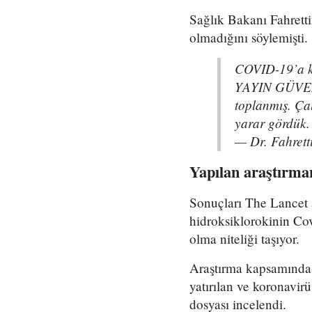
Sağlık Bakanı Fahrett
olmadığını söylemişti.
COVID-19’a k
YAYIN GÜVENİL
toplanmış. Çal
yarar gördük
— Dr. Fahrett
Yapılan araştırman
Sonuçları The Lancet a
hidroksiklorokinin Cov
olma niteliği taşıyor.
Araştırma kapsamında, 
yatırılan ve koronavir
dosyası incelendi.