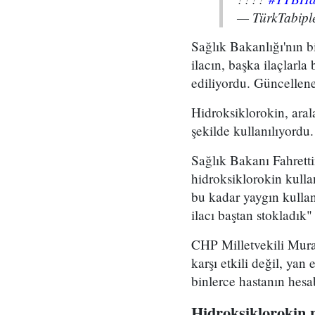
— TürkTabiple
Sağlık Bakanlığı'nın bi
ilacın, başka ilaçlarla
ediliyordu. Güncellenen
Hidroksiklorokin, aral
şekilde kullanılıyordu.
Sağlık Bakanı Fahrett
hidroksiklorokin kulla
bu kadar yaygın kullan
ilacı baştan stokladık"
CHP Milletvekili Mur
karşı etkili değil, yan
binlerce hastanın hesa
Hidroksiklorokin 