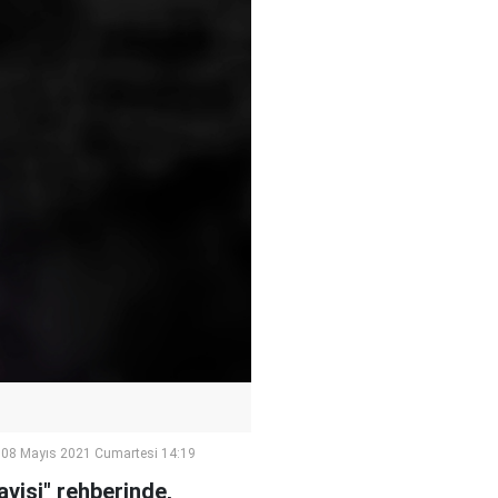
08 Mayıs 2021 Cumartesi 14:19
avisi" rehberinde,