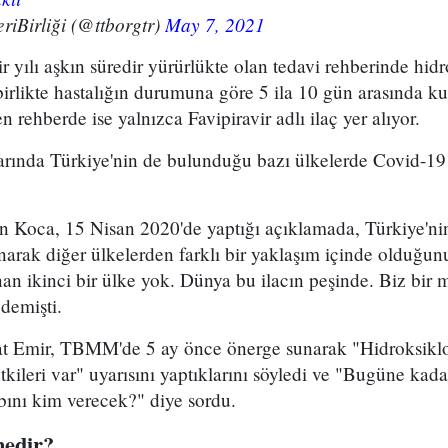
riBirliği (@ttborgtr)
May 7, 2021
r yılı aşkın süredir yürürlükte olan tedavi rehberinde hidr
 birlikte hastalığın durumuna göre 5 ila 10 gün arasında ku
 rehberde ise yalnızca Favipiravir adlı ilaç yer alıyor.
arında Türkiye'nin de bulunduğu bazı ülkelerde Covid-19 
in Koca, 15 Nisan 2020'de yaptığı açıklamada, Türkiye'n
narak diğer ülkelerden farklı bir yaklaşım içinde olduğunu
an ikinci bir ülke yok. Dünya bu ilacın peşinde. Biz bir 
 demişti.
at Emir, TBMM'de 5 ay önce önerge sunarak "Hidroksiklo
 etkileri var" uyarısını yaptıklarını söyledi ve "Bugüne kad
bını kim verecek?" diye sordu.
nedir?