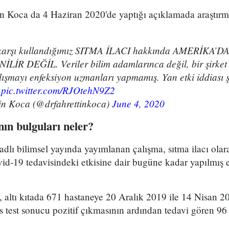
in Koca da 4 Haziran 2020'de yaptığı açıklamada araştırm
arşı kullandığımız SITMA İLACI hakkında AMERİKA’
İR DEĞİL. Veriler bilim adamlarınca değil, bir şirket 
ışmayı enfeksiyon uzmanları yapmamış. Yan etki iddiası şa
.
pic.twitter.com/RJOtehN9Z2
in Koca (@drfahrettinkoca)
June 4, 2020
ın bulguları neler?
dlı bilimsel yayında yayımlanan çalışma, sıtma ilacı olar
id-19 tedavisindeki etkisine dair bugüne kadar yapılmış 
altı kıtada 671 hastaneye 20 Aralık 2019 ile 14 Nisan 202
üs test sonucu pozitif çıkmasının ardından tedavi gören 96