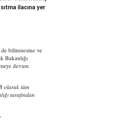
sıtma ilacına yer
i de bilinmesine ve
ık Bakanlığı
lemeye devam
TB olarak tüm
lığı tarafından
!