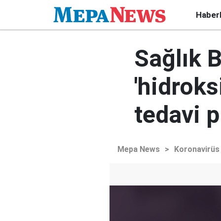
Haber
Sağlık B
'hidroks
tedavi 
Mepa News
>
Koronavirüs