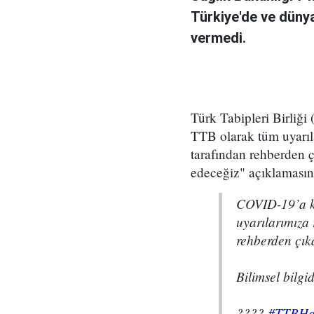
Türkiye'de ve dünya
vermedi.
Türk Tabipleri Birliği
TTB olarak tüm uyarıl
tarafından rehberden ç
edeceğiz" açıklamasını
COVID-19’a kar
uyarılarımıza
rehberden çıka
Bilimsel bilg
????
#TTBHa