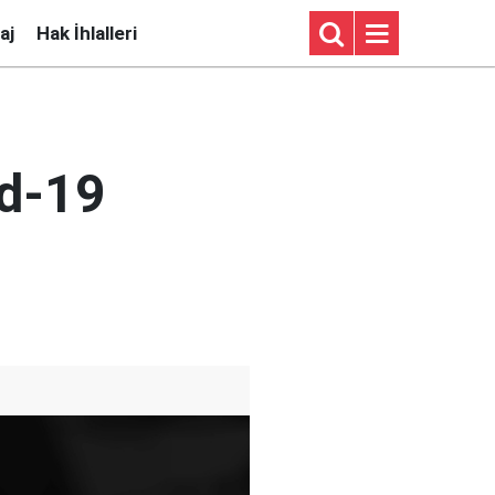
aj
Hak İhlalleri
id-19