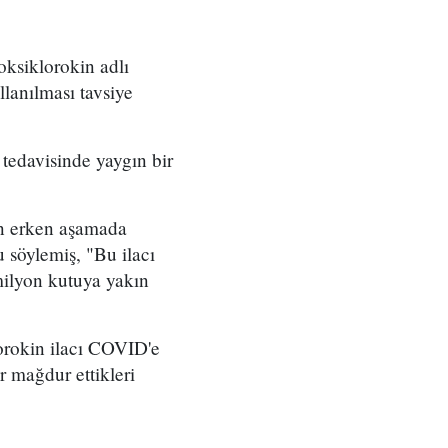
oksiklorokin adlı
llanılması tavsiye
tedavisinde yaygın bir
in erken aşamada
 söylemiş, "Bu ilacı
milyon kutuya yakın
rokin ilacı COVID'e
ar mağdur ettikleri