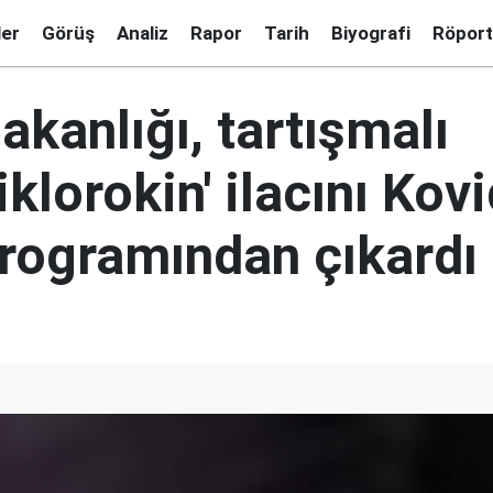
ler
Görüş
Analiz
Rapor
Tarih
Biyografi
Röport
akanlığı, tartışmalı
iklorokin' ilacını Kov
programından çıkardı