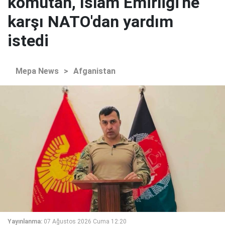
komutan, İslam Emirliği'ne
karşı NATO'dan yardım
istedi
Mepa News
>
Afganistan
Yayınlanma:
07 Ağustos 2026 Cuma 12:20