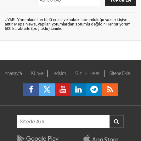
UYARI: Yorumların her türlü cezai ve hukuki sorumluluğu yazan kişiye
aittir. Mepa News, yapılan yorumlardan sorumlu değildir. Her bir yorum
600 karakterle (boşluklu) sınırlıdır.
Anasayfa
Künye
İletişim
Gizlilik İlkeleri
Sitene Ekle