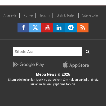
Anasayfa
Künye
İletişim
Gizlilik İlkeleri
Sitene Ekle
Mepa News
© 2026
Sitemizde kullanılan içerik ve görsellerin tüm hakları saklıdır, izinsiz
kullanımı hukuki yaptırıma tabidir.