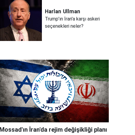
Harlan
Ullman
Trump'ın İran'a karşı askeri
seçenekleri neler?
Mossad'ın İran'da rejim değişikliği planı