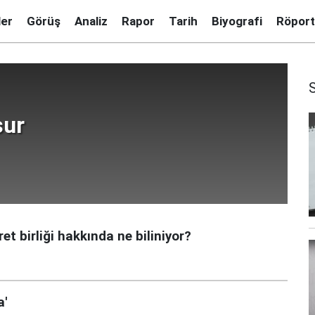
ler
Görüş
Analiz
Rapor
Tarih
Biyografi
Röport
sur
ret birliği hakkında ne biliniyor?
a'