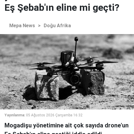
Eş Şebab'ın eline mi geçti?
Mepa News
>
Doğu Afrika
Yayınlanma:
05 Ağustos 2026 Çarşamba 16:32
Mogadişu yönetimine ait çok sayıda drone'un