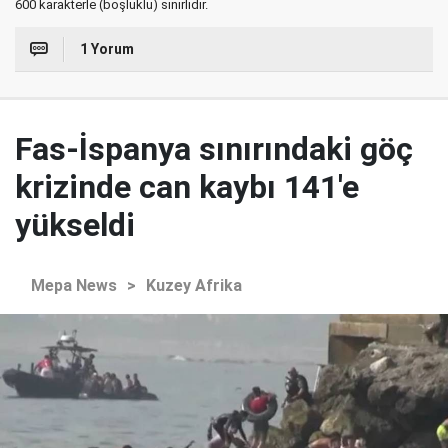
600 karakterle (boşluklu) sınırlıdır.
1 Yorum
Fas-İspanya sınırındaki göç
krizinde can kaybı 141'e
yükseldi
Mepa News
>
Kuzey Afrika