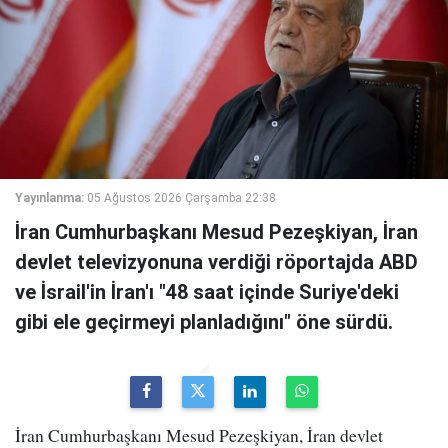
Yayınlanma:
05 Ağustos 2026 Çarşamba 22:38
İran Cumhurbaşkanı Mesud Pezeşkiyan, İran
devlet televizyonuna verdiği röportajda ABD
ve İsrail'in İran'ı "48 saat içinde Suriye'deki
gibi ele geçirmeyi planladığını" öne sürdü.
İran Cumhurbaşkanı Mesud Pezeşkiyan, İran devlet