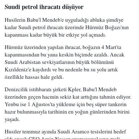
Suudi petrol ihracatı düşüyor
Husilerin Babu'l Mendeb'e uyguladığı abluka şimdiye
kadar Suudi petrol ihracatı üzerinde Hürmüz Boğazı'nın
kapanması kadar büyük bir etkiye yol açmadı.
Hürmüz üzerinden yapılan ihracat, boğazın 4 Mart'ta
kapanmasından bu yana keskin biçimde azaldı. Ancak
Suudi Arabistan sevkiyatlarının büyük bölümünü
Kızıldeniz'e kaydırdı ve bu nedenle bu su yolu artık
özellikle hassas hale geldi.
Denizcilik istihbaratı şirketi Kpler, Babu'l Mendeb
üzerinden geçen hacmin sekiz kat arttığını tahmin ediyor.
Yenbu ise 1 Ağustos'ta yükleme için beş süper tankerin
hazır bulunmasıyla tarihinin en yoğun günlerinden birini
yaşadı.
Husiler temmuz ayında Saudi Aramco tesislerini hedef
aldı ancak CEO Amin Nasser operasyonel veya mali