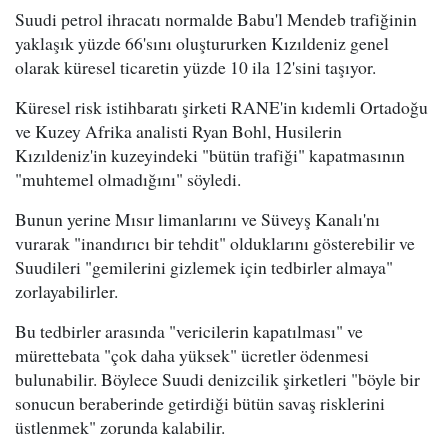
Suudi petrol ihracatı normalde Babu'l Mendeb trafiğinin
yaklaşık yüzde 66'sını oluştururken Kızıldeniz genel
olarak küresel ticaretin yüzde 10 ila 12'sini taşıyor.
Küresel risk istihbaratı şirketi RANE'in kıdemli Ortadoğu
ve Kuzey Afrika analisti Ryan Bohl, Husilerin
Kızıldeniz'in kuzeyindeki "bütün trafiği" kapatmasının
"muhtemel olmadığını" söyledi.
Bunun yerine Mısır limanlarını ve Süveyş Kanalı'nı
vurarak "inandırıcı bir tehdit" olduklarını gösterebilir ve
Suudileri "gemilerini gizlemek için tedbirler almaya"
zorlayabilirler.
Bu tedbirler arasında "vericilerin kapatılması" ve
mürettebata "çok daha yüksek" ücretler ödenmesi
bulunabilir. Böylece Suudi denizcilik şirketleri "böyle bir
sonucun beraberinde getirdiği bütün savaş risklerini
üstlenmek" zorunda kalabilir.