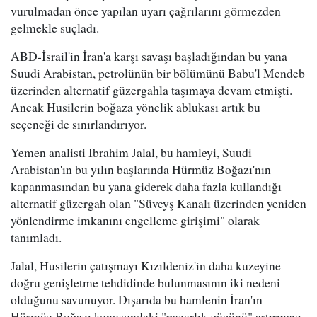
vurulmadan önce yapılan uyarı çağrılarını görmezden
gelmekle suçladı.
ABD-İsrail'in İran'a karşı savaşı başladığından bu yana
Suudi Arabistan, petrolünün bir bölümünü Babu'l Mendeb
üzerinden alternatif güzergahla taşımaya devam etmişti.
Ancak Husilerin boğaza yönelik ablukası artık bu
seçeneği de sınırlandırıyor.
Yemen analisti Ibrahim Jalal, bu hamleyi, Suudi
Arabistan'ın bu yılın başlarında Hürmüz Boğazı'nın
kapanmasından bu yana giderek daha fazla kullandığı
alternatif güzergah olan "Süveyş Kanalı üzerinden yeniden
yönlendirme imkanını engelleme girişimi" olarak
tanımladı.
Jalal, Husilerin çatışmayı Kızıldeniz'in daha kuzeyine
doğru genişletme tehdidinde bulunmasının iki nedeni
olduğunu savunuyor. Dışarıda bu hamlenin İran'ın
Hürmüz Boğazı konusundaki "pazarlık gücünü" artırmayı