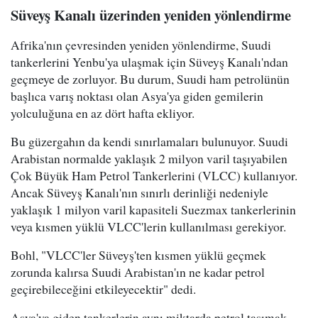
Süveyş Kanalı üzerinden yeniden yönlendirme
Afrika'nın çevresinden yeniden yönlendirme, Suudi
tankerlerini Yenbu'ya ulaşmak için Süveyş Kanalı'ndan
geçmeye de zorluyor. Bu durum, Suudi ham petrolünün
başlıca varış noktası olan Asya'ya giden gemilerin
yolculuğuna en az dört hafta ekliyor.
Bu güzergahın da kendi sınırlamaları bulunuyor. Suudi
Arabistan normalde yaklaşık 2 milyon varil taşıyabilen
Çok Büyük Ham Petrol Tankerlerini (VLCC) kullanıyor.
Ancak Süveyş Kanalı'nın sınırlı derinliği nedeniyle
yaklaşık 1 milyon varil kapasiteli Suezmax tankerlerinin
veya kısmen yüklü VLCC'lerin kullanılması gerekiyor.
Bohl, "VLCC'ler Süveyş'ten kısmen yüklü geçmek
zorunda kalırsa Suudi Arabistan'ın ne kadar petrol
geçirebileceğini etkileyecektir" dedi.
Asya'ya giden tankerlerin aynı miktarda petrol taşımak