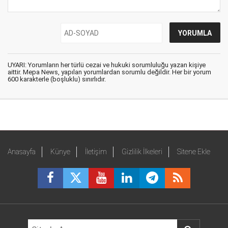
UYARI: Yorumların her türlü cezai ve hukuki sorumluluğu yazan kişiye
aittir. Mepa News, yapılan yorumlardan sorumlu değildir. Her bir yorum
600 karakterle (boşluklu) sınırlıdır.
Anasayfa
Künye
İletişim
Gizlilik İlkeleri
Sitene Ekle