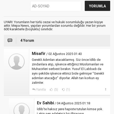
UYARI: Yorumların her türlü cezai ve hukuki sorumluluğu yazan kişiye
aittir. Mepa News, yapılan yorumlardan sorumlu değildir. Her bir yorum
600 karakterle (boşluklu) sınırlıdır.
4 Yorum
Misafir
/ 02 Ağustos 2025 01:40
Gerekli Adımları atacaklarmış. Siz önce İdlib de
zindanlara atıp, işkence ettiğiniz Müslümanları ve
Muhacirleri serbest bırakın. Yusuf El Labbadı da
aynı şekilde işkence ettiniz bide gelmişer ”Gerekli
adımları atacağız” diyorlar. Allah tan korkun ey
zalimler.
Yanıtla
(5)
(1)
Ev Sahibi
/ 04 Ağustos 2025 01:18
İdlib'te haksız yere hapiste tutulan kimse yok.
Lakin sen adaletsiz bir iftiracısın.