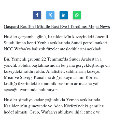
Gaspard Rouffin | Middle East Eye | Tercüme: Mepa News
Husiler çarşamba günü, Kızıldeniz'in kuzeyindeki önemli
Suudi liman kenti Yenbu açıklarında Suudi petrol tankeri
NCC Wafaa'ya balistik füzeler ateşlediklerini açıkladı.
Bu, Yemenli grubun 22 Temmuz'da Suudi Arabistan'a
yönelik abluka başlatmasından bu yana gerçekleştirdiği en
kuzeydeki saldırı oldu. Analistler, saldırıların kuzeye,
Mısır ve Süveyş Kanalı'na doğru kaymasının Körfez
krallığı üzerindeki ekonomik baskının artmasına yol
açacağı uyarısında bulunuyor.
Husiler şimdiye kadar çoğunlukla Yemen açıklarında,
Kızıldeniz'in güneyinde ve Aden Körfezi'ndeki gemileri
hedef almıştı. Grup, Wafaa'yı ablukayı ihlal etmek ve