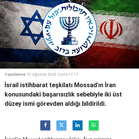
Yayınlanma:
07 Ağustos 2026 Cuma 17:17
İsrail istihbarat teşkilatı Mossad'ın İran
konusundaki başarısızlık sebebiyle iki üst
düzey ismi görevden aldığı bildirildi.
İsrail'in Mossad istihbarat teşkilatı, İran rejimini