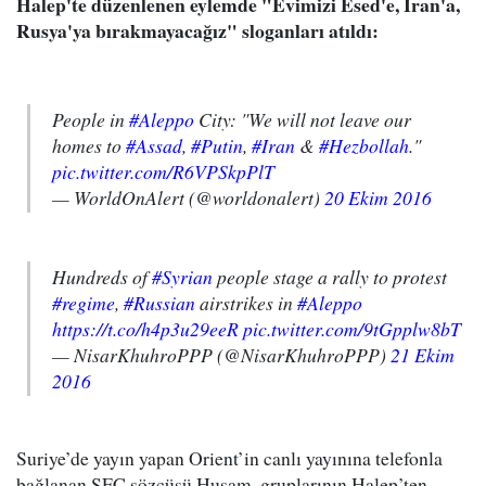
Halep'te düzenlenen eylemde "Evimizi Esed'e, İran'a,
Rusya'ya bırakmayacağız" sloganları atıldı:
People in
#Aleppo
City: "We will not leave our
homes to
#Assad
,
#Putin
,
#Iran
&
#Hezbollah
."
pic.twitter.com/R6VPSkpPlT
— WorldOnAlert (@worldonalert)
20 Ekim 2016
Hundreds of
#Syrian
people stage a rally to protest
#regime
,
#Russian
airstrikes in
#Aleppo
https://t.co/h4p3u29eeR
pic.twitter.com/9tGpplw8bT
— NisarKhuhroPPP (@NisarKhuhroPPP)
21 Ekim
2016
Suriye’de yayın yapan Orient’in canlı yayınına telefonla
bağlanan ŞFC sözcüsü Husam, gruplarının Halep’ten