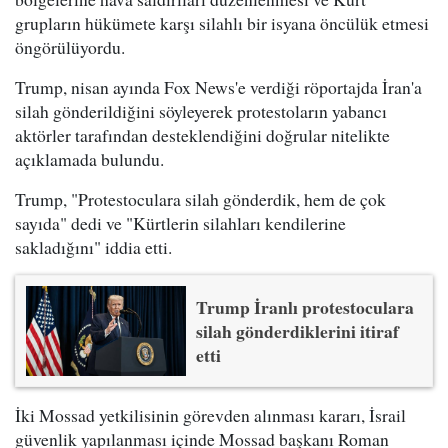
grupların hükümete karşı silahlı bir isyana öncülük etmesi
öngörülüyordu.
Trump, nisan ayında Fox News'e verdiği röportajda İran'a
silah gönderildiğini söyleyerek protestoların yabancı
aktörler tarafından desteklendiğini doğrular nitelikte
açıklamada bulundu.
Trump, "Protestoculara silah gönderdik, hem de çok
sayıda" dedi ve "Kürtlerin silahları kendilerine
sakladığını" iddia etti.
Trump İranlı protestoculara
silah gönderdiklerini itiraf
etti
İki Mossad yetkilisinin görevden alınması kararı, İsrail
güvenlik yapılanması içinde Mossad başkanı Roman