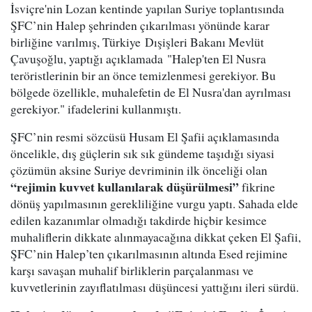
İsviçre'nin Lozan kentinde yapılan Suriye toplantısında
ŞFC’nin Halep şehrinden çıkarılması yönünde karar
birliğine varılmış, Türkiye Dışişleri Bakanı Mevlüt
Çavuşoğlu, yaptığı açıklamada "Halep'ten El Nusra
teröristlerinin bir an önce temizlenmesi gerekiyor. Bu
bölgede özellikle, muhalefetin de El Nusra'dan ayrılması
gerekiyor." ifadelerini kullanmıştı.
ŞFC’nin resmi sözcüsü Husam El Şafii açıklamasında
öncelikle, dış güçlerin sık sık gündeme taşıdığı siyasi
çözümün aksine Suriye devriminin ilk önceliği olan
“rejimin kuvvet kullanılarak düşürülmesi”
fikrine
dönüş yapılmasının gerekliliğine vurgu yaptı. Sahada elde
edilen kazanımlar olmadığı takdirde hiçbir kesimce
muhaliflerin dikkate alınmayacağına dikkat çeken El Şafii,
ŞFC’nin Halep’ten çıkarılmasının altında Esed rejimine
karşı savaşan muhalif birliklerin parçalanması ve
kuvvetlerinin zayıflatılması düşüncesi yattığını ileri sürdü.