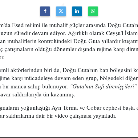
m'da Esed reijimi ile muhalif güçler arasında Doğu Guta'
uzun süredir devam ediyor. Ağırlıklı olarak Ceyşu'l İsla
şan muhaliflerin kontrolündeki Doğu Guta yıllardır kuşat
 iç çatışmaların olduğu dönemler dışında rejime karşı dire
or.
emli aktörlerinden biri de, Doğu Guta'nın batı bölgesini ko
ime karşı mücadeleye devam eden grup, bölgedeki diğer i
"Guta'nın Sufi direnişçileri
i bir inanca sahip bulunuyor.
avar saldırılarıyla ün kazanmış.
ışmaların yoğunlaştığı Ayn Terma ve Cobar cephesi başta
r saldırılarına dair bir video çalışması yayınladı.