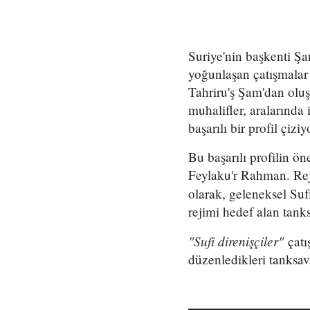
Suriye'nin başkenti Şa
yoğunlaşan çatışmalar 
Tahriru'ş Şam'dan olu
muhalifler, aralarında
başarılı bir profil çiziy
Bu başarılı profilin ön
Feylaku'r Rahman. Rej
olarak, geleneksel Suf
rejimi hedef alan tanks
"Sufi direnişçiler"
çat
düzenledikleri tanksava