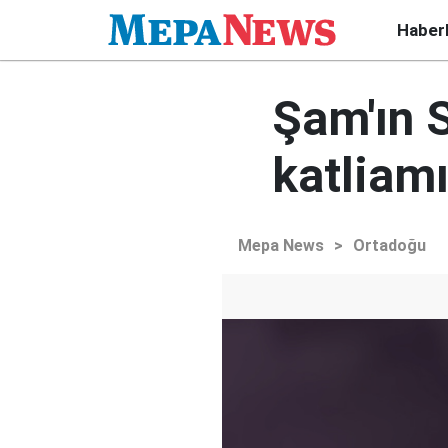
Haber
Şam'ın S
katliamı
Mepa News
>
Ortadoğu