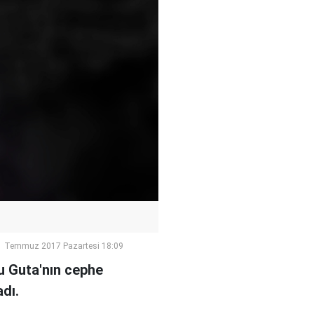
1 Temmuz 2017 Pazartesi 18:09
u Guta'nın cephe
adı.