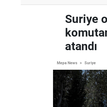
Suriye 
komutan
atandı
Mepa News
>
Suriye