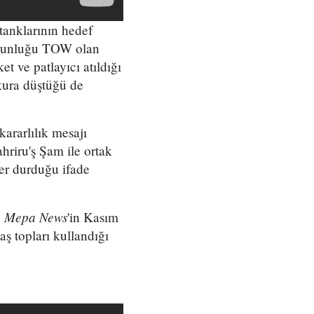
 tanklarının hedef
çoğunluğu TOW olan
et ve patlayıcı atıldığı
kura düştüğü de
ararlılık mesajı
hriru'ş Şam ile ortak
ber durduğu ifade
Mepa News
.
'in Kasım
ş topları kullandığı