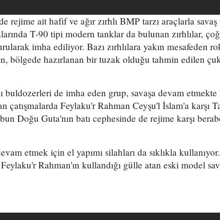
 rejime ait hafif ve ağır zırhlı BMP tarzı araçlarla savaş
alarında T-90 tipi modern tanklar da bulunan zırhlılar, 
urularak imha ediliyor. Bazı zırhlılara yakın mesafeden rok
ın, bölgede hazırlanan bir tuzak olduğu tahmin edilen çu
ı buldozerleri de imha eden grup, savaşa devam etmekte k
an çatışmalarda Feylaku'r Rahman Ceyşu'l İslam'a karşı Ta
rubun Doğu Guta'nın batı cephesinde de rejime karşı bera
vam etmek için el yapımı silahları da sıklıkla kullanıyor
Feylaku'r Rahman'ın kullandığı gülle atan eski model sava