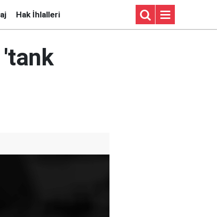
aj
Hak İhlalleri
 'tank