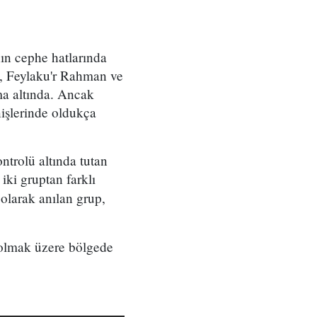
nın cephe hatlarında
m, Feylaku'r Rahman ve
ma altında. Ancak
nişlerinde oldukça
ntrolü altında tutan
ki gruptan farklı
"
olarak anılan grup,
 olmak üzere bölgede