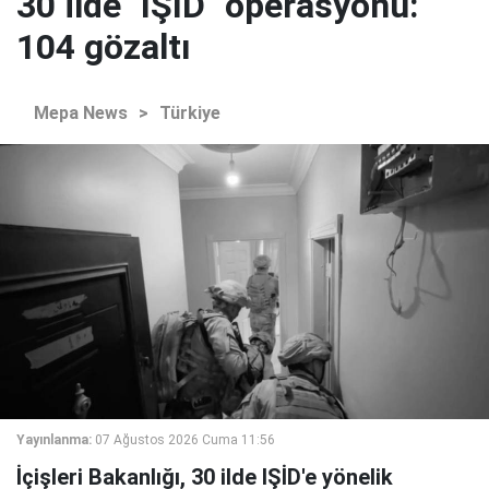
30 ilde "IŞİD" operasyonu:
104 gözaltı
Mepa News
>
Türkiye
Yayınlanma:
07 Ağustos 2026 Cuma 11:56
İçişleri Bakanlığı, 30 ilde IŞİD'e yönelik