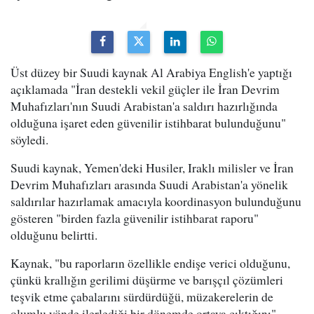
Üst düzey bir Suudi kaynak Al Arabiya English'e yaptığı
açıklamada "İran destekli vekil güçler ile İran Devrim
Muhafızları'nın Suudi Arabistan'a saldırı hazırlığında
olduğuna işaret eden güvenilir istihbarat bulunduğunu"
söyledi.
Suudi kaynak, Yemen'deki Husiler, Iraklı milisler ve İran
Devrim Muhafızları arasında Suudi Arabistan'a yönelik
saldırılar hazırlamak amacıyla koordinasyon bulunduğunu
gösteren "birden fazla güvenilir istihbarat raporu"
olduğunu belirtti.
Kaynak, "bu raporların özellikle endişe verici olduğunu,
çünkü krallığın gerilimi düşürme ve barışçıl çözümleri
teşvik etme çabalarını sürdürdüğü, müzakerelerin de
olumlu yönde ilerlediği bir dönemde ortaya çıktığını"