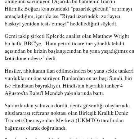
olduğunu savunuyor. Dışarıda bu hamlenin İran'ın
Hürmüz Boğazı konusundaki "pazarlık gücünü" artırmayı
amaçladığını, içeride ise "Riyad üzerindeki zorlayıcı
baskıyı yeniden tesis etmeyi" hedeflediğini söyledi.
Gemi takip şirketi Kpler'de analist olan Matthew Wright
bu hafta BBC'ye, "Ham petrol ticaretine yönelik tehdit
açısından bu krizin başlangıcından bu yana yaşadığımız en
kötü dönemdeyiz" dedi.
Husiler, ablukanın ilan edilmesinden bu yana sekiz tankeri
vurduklarını öne sürüyor. Bunlardan en az beşi Suudi, biri
ise Hindistan bayraklıydı. Hindistan bayraklı tanker 4
Ağustos'ta Babu'l Mendeb yakınlarında battı.
Saldırılardan yalnızca dördü, deniz güvenliği olaylarında
uluslararası referans noktası olan Birleşik Krallık Deniz
Ticareti Operasyonları Merkezi (UKMTO) tarafından
bağımsız olarak doğrulandı.