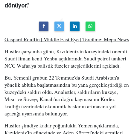
dönüyor."
Gaspard Rouffin | Middle East Eye | Tercüme: Mepa News
Husiler çarşamba günü, Kızıldeniz'in kuzeyindeki önemli
Suudi liman kenti Yenbu açıklarında Suudi petrol tankeri
NCC Wafaa'ya balistik füzeler ateşlediklerini açıkladı.
Bu, Yemenli grubun 22 Temmuz'da Suudi Arabistan'a
yönelik abluka başlatmasından bu yana gerçekleştirdiği en
kuzeydeki saldırı oldu. Analistler, saldırıların kuzeye,
Mısır ve Süveyş Kanalı'na doğru kaymasının Körfez
krallığı üzerindeki ekonomik baskının artmasına yol
açacağı uyarısında bulunuyor.
Husiler şimdiye kadar çoğunlukla Yemen açıklarında,
Kızıldeniz'in güneyinde ve Aden Körfezi'ndeki gemileri