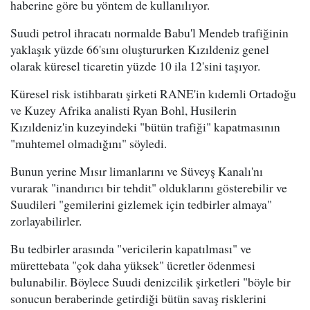
haberine göre bu yöntem de kullanılıyor.
Suudi petrol ihracatı normalde Babu'l Mendeb trafiğinin
yaklaşık yüzde 66'sını oluştururken Kızıldeniz genel
olarak küresel ticaretin yüzde 10 ila 12'sini taşıyor.
Küresel risk istihbaratı şirketi RANE'in kıdemli Ortadoğu
ve Kuzey Afrika analisti Ryan Bohl, Husilerin
Kızıldeniz'in kuzeyindeki "bütün trafiği" kapatmasının
"muhtemel olmadığını" söyledi.
Bunun yerine Mısır limanlarını ve Süveyş Kanalı'nı
vurarak "inandırıcı bir tehdit" olduklarını gösterebilir ve
Suudileri "gemilerini gizlemek için tedbirler almaya"
zorlayabilirler.
Bu tedbirler arasında "vericilerin kapatılması" ve
mürettebata "çok daha yüksek" ücretler ödenmesi
bulunabilir. Böylece Suudi denizcilik şirketleri "böyle bir
sonucun beraberinde getirdiği bütün savaş risklerini