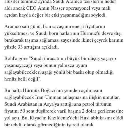
Husiler temmuz ayında Saudi Aramco tesislerini hedef
aldı ancak CEO Amin Nasser operasyonel veya mali
açıdan kayda değer bir etki yaşanmadığını söyledi.
Aramco salı günü, İran savaşının enerji fiyatlarını
yükseltmesi ve Suudi boru hatlarının Hürmüz'ü devre dışı
bırakarak taşıma sağlaması sayesinde ikinci çeyrek karının
yüzde 33 arttığını açıkladı.
Bohl'a göre "Suudi ihracatının büyük bir düşüş yaşayıp
yaşamayacağı veya bunun yalnızca uyum
sağlayabilecekleri aşağı yönlü bir baskı olup olmadığı
henüz belli değil".
Bu hafta Hürmüz Boğazı'nın yeniden açılmasını
sağlayabilecek İran-Umman anlaşmasına ilişkin umutlar,
Suudi Arabistan'ın Asya'ya sattığı ana petrol türünün
fiyatını 50 sent düşürerek varil başına 2 dolar gerilemesine
yol açtı. Bu, Riyad'ın Kızıldeniz'deki Husi ablukasını ciddi
bir tehdit olarak görmediğinin işareti olarak