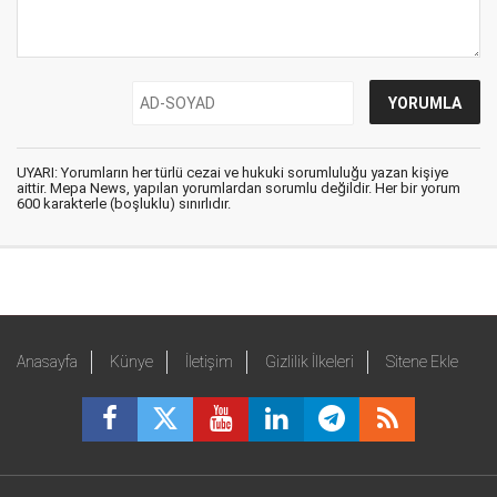
UYARI: Yorumların her türlü cezai ve hukuki sorumluluğu yazan kişiye
aittir. Mepa News, yapılan yorumlardan sorumlu değildir. Her bir yorum
600 karakterle (boşluklu) sınırlıdır.
Anasayfa
Künye
İletişim
Gizlilik İlkeleri
Sitene Ekle