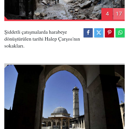
4
17
Şiddetli çatışmalarda harabeye
dönüştürülen tarihi Halep Çarşısı'nın
sokakları.