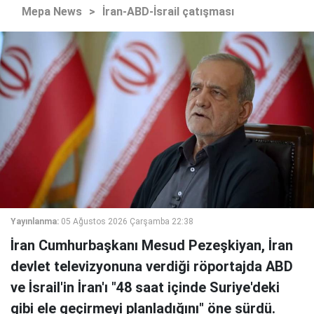
Mepa News
>
İran-ABD-İsrail çatışması
Yayınlanma:
05 Ağustos 2026 Çarşamba 22:38
İran Cumhurbaşkanı Mesud Pezeşkiyan, İran
devlet televizyonuna verdiği röportajda ABD
ve İsrail'in İran'ı "48 saat içinde Suriye'deki
gibi ele geçirmeyi planladığını" öne sürdü.