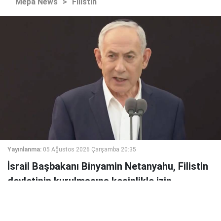
Mepa News
>
Filistin
Yayınlanma:
05 Ağustos 2026 Çarşamba 20:35
İsrail Başbakanı Binyamin Netanyahu, Filistin
devletinin kurulmasına kesinlikle izin
vermeyeceklerini belirterek, İsrail'in varlığının
hiçbir anlaşmanın konusu olamayacağını