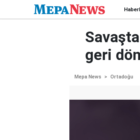
Haber
Savaşta
geri dö
Mepa News
>
Ortadoğu