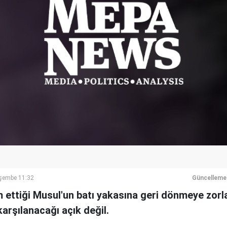
şembe 11:32
Güncelleme
ettiği Musul'un batı yakasına geri dönmeye zorla
 karşılanacağı açık değil.