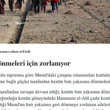
çmaya çalışan sivil halk
dönmeleri için zorlanıyor
nün raporuna göre Musul'daki çatışma ortamından kurtulm
ne bağlı güçler tarafından kentin batı yakasına dönmeleri 
tarafından savaşın devam ettiği, kentin batı yakasına dö
 çoğunluğu kentin güneyindeki Hammam el-Alil çadır kenti
iği Musul'un batı yakasına geri dönmeye zorlanan aileleri