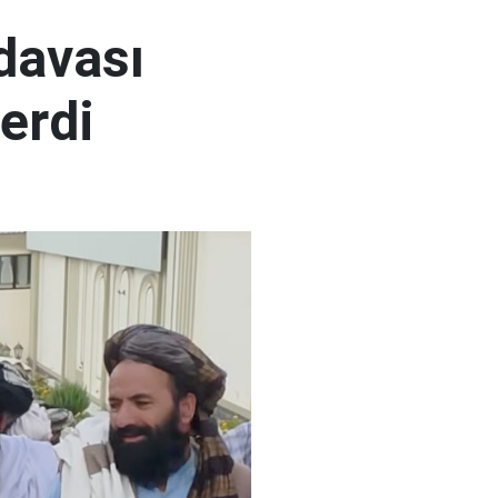
 davası
erdi