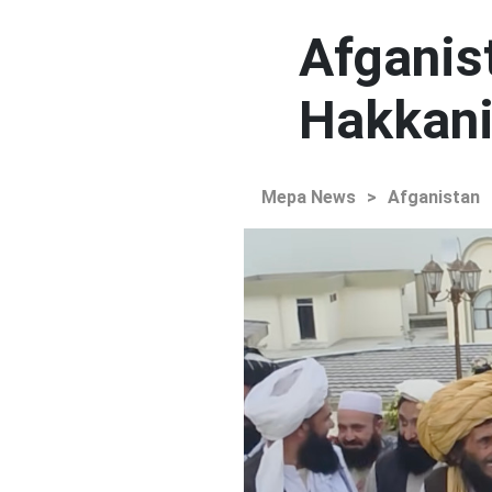
Afganist
Hakkani'
Mepa News
>
Afganistan