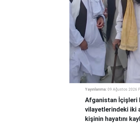
Yayınlanma:
09 Ağustos 2026 P
Afganistan İçişler
vilayetlerindeki ik
kişinin hayatını ka