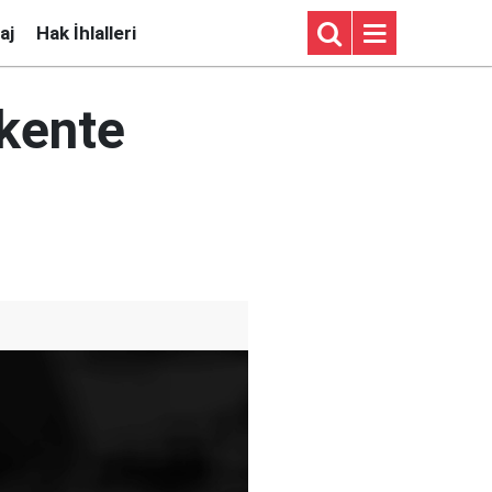
aj
Hak İhlalleri
kente