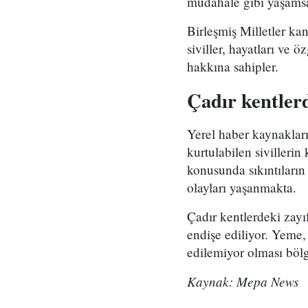
müdahale gibi yaşamsal
Birleşmiş Milletler ka
siviller, hayatları ve
hakkına sahipler.
Çadır kentlerd
Yerel haber kaynakları
kurtulabilen sivillerin
konusunda sıkıntıların
olayları yaşanmakta.
Çadır kentlerdeki zayıf
endişe ediliyor. Yeme,
edilemiyor olması bölg
Kaynak: Mepa News