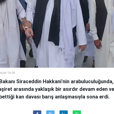
azar 16:06
i Bakanı Siraceddin Hakkani'nin arabuluculuğunda,
i aşiret arasında yaklaşık bir asırdır devam eden v
ybettiği kan davası barış anlaşmasıyla sona erdi.