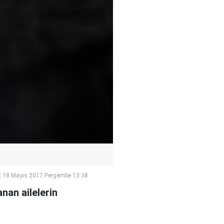
:
18 Mayıs 2017 Perşembe 13:38
nan ailelerin