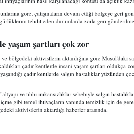
 ihtiyaçlarının nasıl karşılanacağı konusu da açıklık kaz
nunlarına göre, çatışmaların devam ettiği bölgeye geri gö
 özgürlüklerini tehdit eden durumlarda zorla geri gönderil
e yaşam şartları çok zor
 ve bölgedeki aktivistlerin aktardığına göre Musul'daki 
 kaldıkları çadır kentlerde insani yaşam şartları oldukça z
 yaşandığı çadır kentlerde salgın hastalıklar yüzünden ço
 altyapı ve tıbbi imkansızlıklar sebebiyle salgın hastalıkl
 içme gibi temel ihtiyaçların yanında temizlik için de ger
edeki aktivistlerin aktardığı haberler arasında.