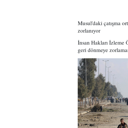
Musul'daki çatışma or
zorlanıyor
İnsan Hakları İzleme Ö
geri dönmeye zorlaması