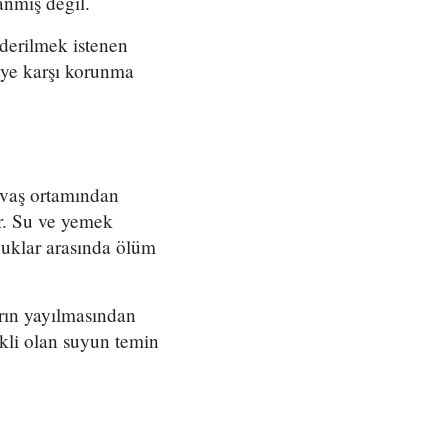
anmış değil.
nderilmek istenen
meye karşı korunma
savaş ortamından
or. Su ve yemek
cuklar arasında ölüm
arın yayılmasından
ekli olan suyun temin