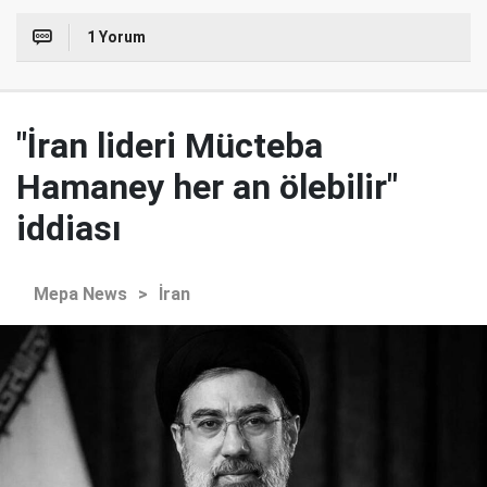
1 Yorum
"İran lideri Mücteba
Hamaney her an ölebilir"
iddiası
Mepa News
>
İran