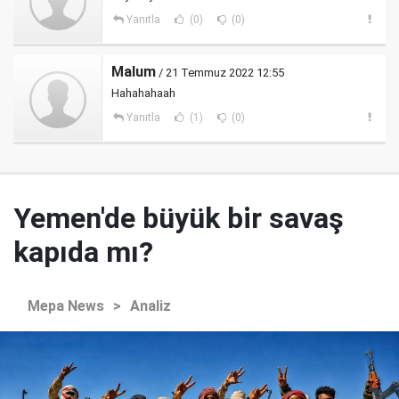
Yanıtla
(0)
(0)
Malum
/ 21 Temmuz 2022 12:55
Hahahahaah
Yanıtla
(1)
(0)
Yemen'de büyük bir savaş
kapıda mı?
Mepa News
>
Analiz