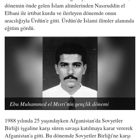
dönemin önde gelen İslam alimlerinden Nasıruddin el
Elbani ile irtibat kurdu ve ilerleyen dönemde onun
aracılığıyla Ürdün'e gitti. Ürdün'de İslami ilimler alanında
eğitim gördü.
Ebu Muhammed el Mısri'nin gençlik dönemi
1988 yılında 25 yaşındayken Afganistan'da Sovyetler
Birliği işgaline karşı süren savaşa katılmaya karar vererek
Afganistan'a gitti. Bu dönemde Sovyetler Birliği'ne karşı