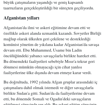
büyük çatışmaların yaşandığı ve geniş kapsamlı
taarruzların gerçekleştirildiği bir süreçten geçiliyordu.
Afganistan yılları
Afganistan'da ilmi ve askeri eğitimine devam etti ve
özellikle askeri alanda uzmanlık kazandı. Sovyetler Birliği
mağlup olarak ülkeden geri çekilene ve desteklediği
komünist yönetim de yıkılana kadar Afganistan'da savaşa
devam etti. Ebu Muhammed, Usame bin Ladin
öncülüğündeki yabancı savaşçılarla birlikte hareket etti.
Bu dönemdeki faaliyetleri sebebiyle Mısır'a tekrar geri
dönmesi mümkün olmayacağı için cihat yanlısı
faaliyetlerine ülke dışında devam etmeye karar verdi.
Bu doğrultuda, 1992 yılında Afgan gruplar arasındaki iç
çatışmalara dahil olmak istemedi ve diğer savaşçılarla
birlikte Sudan'a gitti. Sudan'da da faaliyetlerine devam
etti, bu dönemde Somali ve Ogadin'deki savaşçıların
eğitilmesi sürecinde yer aldı. Bu askeri eğitim sürecinin