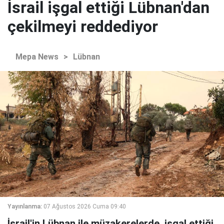
İsrail işgal ettiği Lübnan'dan
çekilmeyi reddediyor
Mepa News
>
Lübnan
Yayınlanma:
07 Ağustos 2026 Cuma 09:40
İsrail'in Lübnan ile müzakerelerde, işgal ettiği