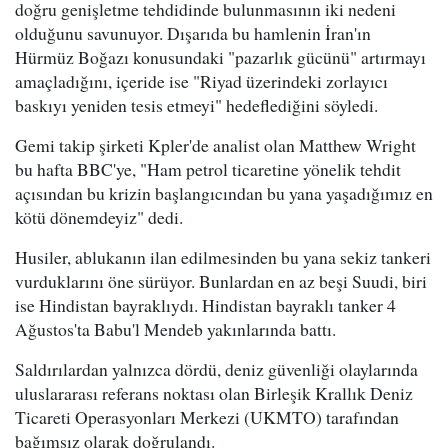
doğru genişletme tehdidinde bulunmasının iki nedeni
olduğunu savunuyor. Dışarıda bu hamlenin İran'ın
Hürmüz Boğazı konusundaki "pazarlık gücünü" artırmayı
amaçladığını, içeride ise "Riyad üzerindeki zorlayıcı
baskıyı yeniden tesis etmeyi" hedeflediğini söyledi.
Gemi takip şirketi Kpler'de analist olan Matthew Wright
bu hafta BBC'ye, "Ham petrol ticaretine yönelik tehdit
açısından bu krizin başlangıcından bu yana yaşadığımız en
kötü dönemdeyiz" dedi.
Husiler, ablukanın ilan edilmesinden bu yana sekiz tankeri
vurduklarını öne sürüyor. Bunlardan en az beşi Suudi, biri
ise Hindistan bayraklıydı. Hindistan bayraklı tanker 4
Ağustos'ta Babu'l Mendeb yakınlarında battı.
Saldırılardan yalnızca dördü, deniz güvenliği olaylarında
uluslararası referans noktası olan Birleşik Krallık Deniz
Ticareti Operasyonları Merkezi (UKMTO) tarafından
bağımsız olarak doğrulandı.