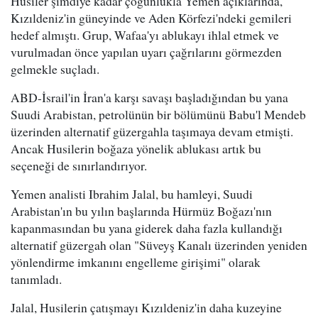
Husiler şimdiye kadar çoğunlukla Yemen açıklarında,
Kızıldeniz'in güneyinde ve Aden Körfezi'ndeki gemileri
hedef almıştı. Grup, Wafaa'yı ablukayı ihlal etmek ve
vurulmadan önce yapılan uyarı çağrılarını görmezden
gelmekle suçladı.
ABD-İsrail'in İran'a karşı savaşı başladığından bu yana
Suudi Arabistan, petrolünün bir bölümünü Babu'l Mendeb
üzerinden alternatif güzergahla taşımaya devam etmişti.
Ancak Husilerin boğaza yönelik ablukası artık bu
seçeneği de sınırlandırıyor.
Yemen analisti Ibrahim Jalal, bu hamleyi, Suudi
Arabistan'ın bu yılın başlarında Hürmüz Boğazı'nın
kapanmasından bu yana giderek daha fazla kullandığı
alternatif güzergah olan "Süveyş Kanalı üzerinden yeniden
yönlendirme imkanını engelleme girişimi" olarak
tanımladı.
Jalal, Husilerin çatışmayı Kızıldeniz'in daha kuzeyine