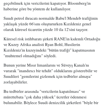
geçebilmek için vericilerini kapatıyor. Bloomberg'in
haberine göre bu yöntem de kullanılıyor.
Suudi petrol ihracatı normalde Babu'l Mendeb trafiğinin
yaklaşık yüzde 66'sını oluştururken Kızıldeniz genel
olarak küresel ticaretin yüzde 10 ila 12'sini taşıyor.
Küresel risk istihbaratı şirketi RANE'in kıdemli Ortadoğu
ve Kuzey Afrika analisti Ryan Bohl, Husilerin
Kızıldeniz'in kuzeyindeki "bütün trafiği" kapatmasının
"muhtemel olmadığını" söyledi.
Bunun yerine Mısır limanlarını ve Süveyş Kanalı'nı
vurarak "inandırıcı bir tehdit" olduklarını gösterebilir ve
Suudileri "gemilerini gizlemek için tedbirler almaya"
zorlayabilirler.
Bu tedbirler arasında "vericilerin kapatılması" ve
mürettebata "çok daha yüksek" ücretler ödenmesi
bulunabilir. Böylece Suudi denizcilik şirketleri "böyle bir