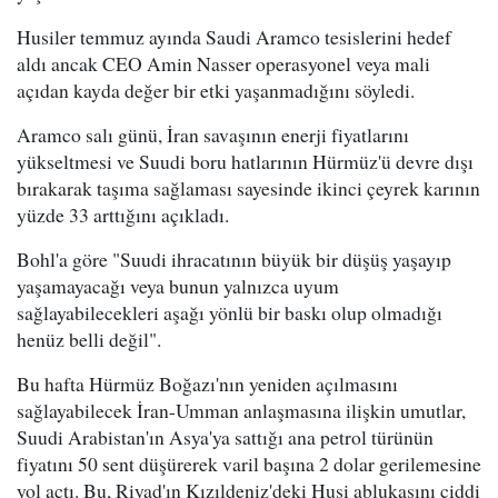
Husiler temmuz ayında Saudi Aramco tesislerini hedef
aldı ancak CEO Amin Nasser operasyonel veya mali
açıdan kayda değer bir etki yaşanmadığını söyledi.
Aramco salı günü, İran savaşının enerji fiyatlarını
yükseltmesi ve Suudi boru hatlarının Hürmüz'ü devre dışı
bırakarak taşıma sağlaması sayesinde ikinci çeyrek karının
yüzde 33 arttığını açıkladı.
Bohl'a göre "Suudi ihracatının büyük bir düşüş yaşayıp
yaşamayacağı veya bunun yalnızca uyum
sağlayabilecekleri aşağı yönlü bir baskı olup olmadığı
henüz belli değil".
Bu hafta Hürmüz Boğazı'nın yeniden açılmasını
sağlayabilecek İran-Umman anlaşmasına ilişkin umutlar,
Suudi Arabistan'ın Asya'ya sattığı ana petrol türünün
fiyatını 50 sent düşürerek varil başına 2 dolar gerilemesine
yol açtı. Bu, Riyad'ın Kızıldeniz'deki Husi ablukasını ciddi