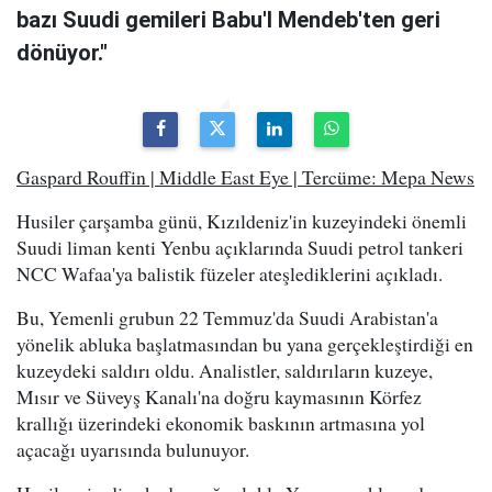
bazı Suudi gemileri Babu'l Mendeb'ten geri
dönüyor."
Gaspard Rouffin | Middle East Eye | Tercüme: Mepa News
Husiler çarşamba günü, Kızıldeniz'in kuzeyindeki önemli
Suudi liman kenti Yenbu açıklarında Suudi petrol tankeri
NCC Wafaa'ya balistik füzeler ateşlediklerini açıkladı.
Bu, Yemenli grubun 22 Temmuz'da Suudi Arabistan'a
yönelik abluka başlatmasından bu yana gerçekleştirdiği en
kuzeydeki saldırı oldu. Analistler, saldırıların kuzeye,
Mısır ve Süveyş Kanalı'na doğru kaymasının Körfez
krallığı üzerindeki ekonomik baskının artmasına yol
açacağı uyarısında bulunuyor.