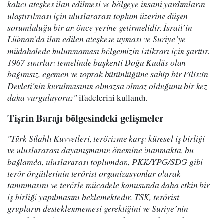
kalıcı ateşkes ilan edilmesi ve bölgeye insani yardımların
ulaştırılması için uluslararası toplum üzerine düşen
sorumluluğu bir an önce yerine getirmelidir. İsrail’in
Lübnan’da ilan edilen ateşkese uyması ve Suriye’ye
müdahalede bulunmaması bölgemizin istikrarı için şarttır.
1967 sınırları temelinde başkenti Doğu Kudüs olan
bağımsız, egemen ve toprak bütünlüğüne sahip bir Filistin
Devleti'nin kurulmasının olmazsa olmaz olduğunu bir kez
daha vurguluyoruz"
ifadelerini kullandı.
Tişrin Barajı bölgesindeki gelişmeler
"Türk Silahlı Kuvvetleri, terörizme karşı küresel iş birliği
ve uluslararası dayanışmanın önemine inanmakta, bu
bağlamda, uluslararası toplumdan, PKK/YPG/SDG gibi
terör örgütlerinin terörist organizasyonlar olarak
tanınmasını ve terörle mücadele konusunda daha etkin bir
iş birliği yapılmasını beklemektedir. TSK, terörist
grupların desteklenmemesi gerektiğini ve Suriye’nin