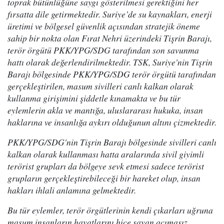
toprak bütünlüğüne saygı gösterilmesi gerektiğini her
fırsatta dile getirmektedir. Suriye’de su kaynakları, enerji
üretimi ve bölgesel güvenlik açısından stratejik öneme
sahip bir nokta olan Fırat Nehri üzerindeki Tişrin Barajı,
terör örgütü PKK/YPG/SDG tarafından son savunma
hattı olarak değerlendirilmektedir. TSK, Suriye'nin Tişrin
Barajı bölgesinde PKK/YPG/SDG terör örgütü tarafından
gerçekleştirilen, masum sivilleri canlı kalkan olarak
kullanma girişimini şiddetle kınamakta ve bu tür
eylemlerin akla ve mantığa, uluslararası hukuka, insan
haklarına ve insanlığa aykırı olduğunun altını çizmektedir.
PKK/YPG/SDG'nin Tişrin Barajı bölgesinde sivilleri canlı
kalkan olarak kullanması hatta aralarında sivil giyimli
terörist grupları da bölgeye sevk etmesi sadece terörist
grupların gerçekleştirebileceği bir hareket olup, insan
hakları ihlali anlamına gelmektedir.
Bu tür eylemler, terör örgütlerinin kendi çıkarları uğruna
masum insanların hayatlarını hiçe sayan acımasız