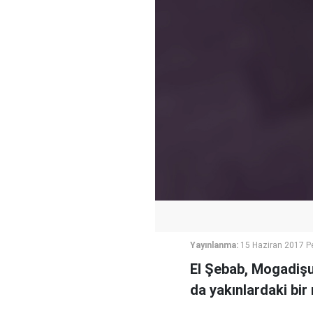
Yayınlanma:
15 Haziran 2017 P
El Şebab, Mogadişu'
da yakınlardaki bir 