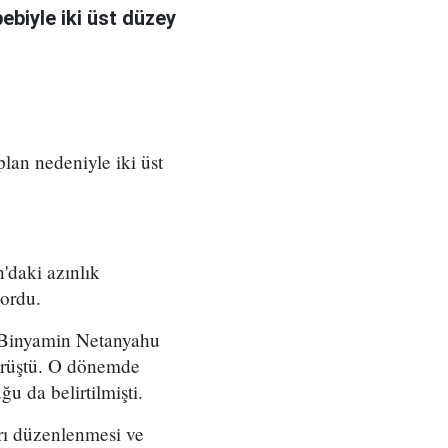
bebiyle iki üst düzey
 plan nedeniyle iki üst
'daki azınlık
yordu.
ı Binyamin Netanyahu
örüştü. O dönemde
u da belirtilmişti.
arı düzenlenmesi ve