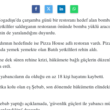
ogadişu’da çarşamba günü bir restoranı hedef alan bombal
Yetkililer saldırganın restoranın önünde bomba yüklü aracını
nin de yaralandığını duyurdu.
ırının hedefinde ise Pizza House adlı restoran vardı. Pizz
nda yemek yemekte olan Batılı yetkilileri rehin aldı.
ne dek süren rehine krizi, hükümete bağlı güçlerin düzenl
a erdi.
 yabancıların da olduğu en az 18 kişi hayatını kaybetti.
ika kolu olan eş Şebab, son dönemde hükümetin elindeki 
Şebab yaptığı açıklamada, 'güvenlik güçleri ile yabancı müş
üzenlendiğini' duyurdu.