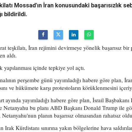
şkilatı Mossad'ın İran konusundaki başarısızlık se
bildirildi.
arat teşkilatı, İran rejimini devirmeye yönelik başarısız bir
en aldı.
k yapılanması içinde tepkiye yol açtı.
analının perşembe günü yayımladığı habere göre plan, İran
sını ve hükümete karşı protestoların körüklenmesini içeri
t ayında yayımladığı habere göre plan, İsrail Başbakan
 ve Netanyahu bu planı ABD Başkanı Donald Trump ile g
 Netanyahu'nun planın başarısız olmasından rahatsız olduğ
n Irak Kürdistanı sınırına yakın bölgelerine hava saldırıl