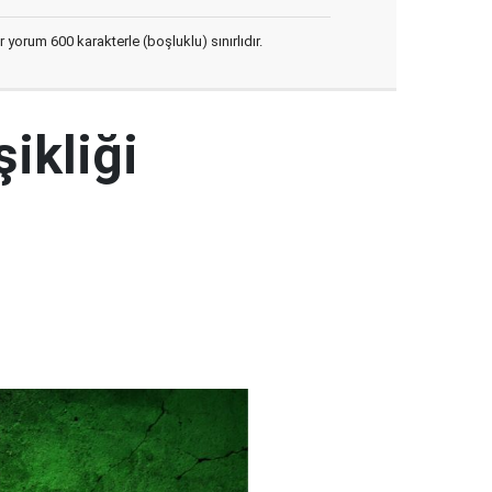
yorum 600 karakterle (boşluklu) sınırlıdır.
şikliği