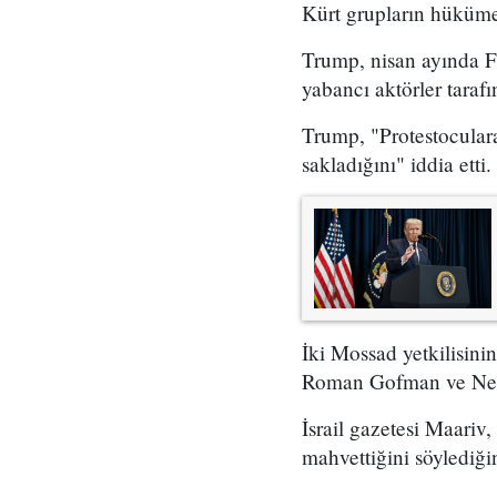
Kürt grupların hükümet
Trump, nisan ayında Fo
yabancı aktörler taraf
Trump, "Protestoculara
sakladığını" iddia etti.
İki Mossad yetkilisini
Roman Gofman ve Netan
İsrail gazetesi Maariv,
mahvettiğini söylediğin