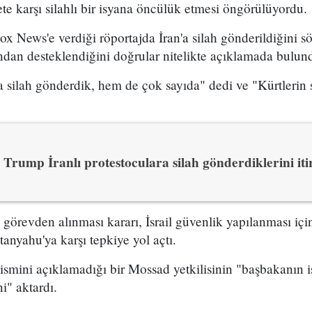
e karşı silahlı bir isyana öncülük etmesi öngörülüyordu.
x News'e verdiği röportajda İran'a silah gönderildiğini sö
ından desteklendiğini doğrular nitelikte açıklamada bulun
 silah gönderdik, hem de çok sayıda" dedi ve "Kürtlerin s
Trump İranlı protestoculara silah gönderdiklerini itir
n görevden alınması kararı, İsrail güvenlik yapılanması i
yahu'ya karşı tepkiye yol açtı.
 ismini açıklamadığı bir Mossad yetkilisinin "başbakanın is
i" aktardı.