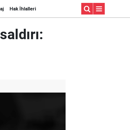
aj
Hak İhlalleri
aldırı: