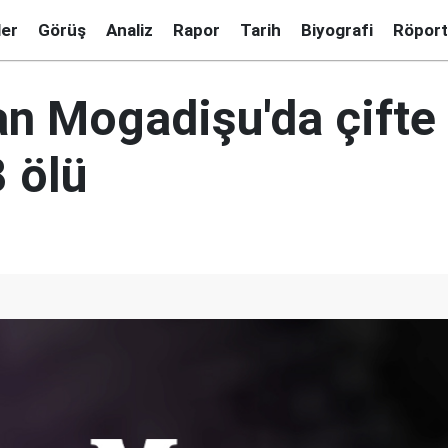
ler
Görüş
Analiz
Rapor
Tarih
Biyografi
Röport
n Mogadişu'da çifte s
 ölü