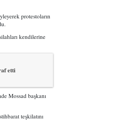
yleyerek protestoların
du.
ilahları kendilerine
af etti
çinde Mossad başkanı
tihbarat teşkilatını