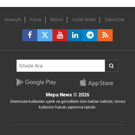
Anasayfa
Künye
İletişim
Gizlilik İlkeleri
Sitene Ekle
Mepa News
© 2026
Sitemizde kullanılan içerik ve görsellerin tüm hakları saklıdır, izinsiz
kullanımı hukuki yaptırıma tabidir.