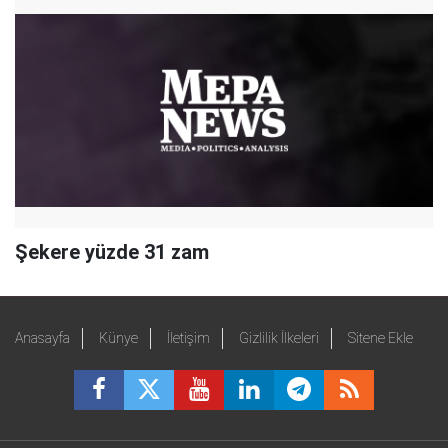
Şekere yüzde 31 zam
Anasayfa
Künye
İletişim
Gizlilik İlkeleri
Sitene Ekle