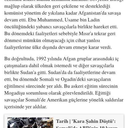
mağlup olarak ülkeden geri çekilene ve desteklediği
komünist yönetim de yıkılana kadar Afganistan'da savaşa
devam etti. Ebu Muhammed, Usame bin Ladin
öncülüğündeki yabancı savaşçılarla birlikte hareket etti.
Bu dönemdeki faaliyetleri sebebiyle Mısır'a tekrar geri
dönmesi mümkün olmayacağı için cihat yanlısı
faaliyetlerine ülke dışında devam etmeye karar verdi.
Bu doğrultuda, 1992 yılında Afgan gruplar arasındaki iç
çatışmalara dahil olmak istemedi ve diğer savaşçılarla
birlikte Sudan'a gitti. Sudan'da da faaliyetlerine devam
etti, bu dönemde Somali ve Ogadin'deki savaşçıların
eğitilmesi sürecinde yer aldı. Bu askeri eğitim sürecinin
Mogadişu sorumlusu olarak görevlendirildi. Eğittiği
savaşçılar Somali'de Amerikan güçlerine yönelik saldırılar
içerisinde yer aldılar.
Tarih | 'Kara Şahin Düştü':
Somali'de ABD'nin 19 kayıp