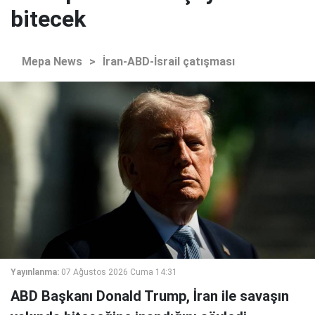
bitecek
Mepa News
>
İran-ABD-İsrail çatışması
Yayınlanma:
07 Ağustos 2026 Cuma 14:31
ABD Başkanı Donald Trump, İran ile savaşın