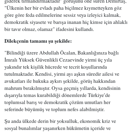
giderek tırmandırmaktadır" görüşünü öne süren Demirtaş,
"Ülkenin her bir evladı paha biçilmez kıymetteyken göz
göre göre feda edilmelerine sessiz veya izleyici kalmak,
demokratik siyasete ve barışa inanan hiç kimse için ahlaklı
bir tavır olmaz, olamaz" ifadesini kullandı.
Dilekçenin tamamı şu şekilde:
"Bilindiği üzere Abdullah Öcalan, Bakanlığınıza bağlı
İmralı Yüksek Güvenlikli Cezaevinde yirmi üç yıla
yakındır tek kişilik hücrede ve tecrit koşullarında
tutulmaktadır. Kendisi, yirmi ayı aşkın süredir ailesi ve
avukatları ile hukuka aykırı şekilde, görüş hakkından
mahrum bırakılmıştır. Oysa geçmiş yıllarda, kendisinin
dışarıyla temas kurabildiği dönemlerde Türkiye’de
toplumsal barış ve demokratik çözüm umutları her
seferinde büyümüş ve toplum nefes alabilmiştir.
Şu anda ülkede derin bir yoksulluk, ekonomik kriz ve
sosyal bunalımlar yaşanırken hükümetin içeride ve