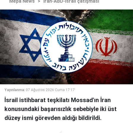
Mepa News
>
İran-ABD-İsrail çatışması
Yayınlanma:
07 Ağustos 2026 Cuma 17:17
İsrail istihbarat teşkilatı Mossad'ın İran
konusundaki başarısızlık sebebiyle iki üst
düzey ismi görevden aldığı bildirildi.