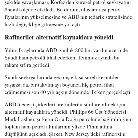
şekilde yavaşlaması, Körfez'den küresel petrol sevkiyatını
önemli ölçüde etkiledi. Bu durum, uluslararası petrol
fiyatlarının yükselmesine ve ABD'nin tedarik stratejisinde
hızlı değişikliğe gitmesine yol açtı.
Rafineriler alternatif kaynaklara yöneldi
Yılın ilk aylarında ABD günlük 800 bin varilin üzerinde
Suudi ham petrolü ithal ederken, Temmuz ayında bu
rakam sıfıra geriledi.
Suudi sevkiyatlarında geçmişte kısa süreli kesintiler
yaşansa da, bir takvim ayı boyunca hiç petrol ithal
edilmemesi son 40 yılı aşkın dönemde ilk kez gerçekleşti.
ABD'li enerji şirketleri üretimlerini sürdürebilmek için
alternatif kaynaklara yöneldi. Phillips 66 Üst Yöneticisi
Mark Lashier, şirketin Orta Doğu petrolüne bağımlılığının
toplam ham petrol alımlarının yüzde 1'inin altına
düştüğünü açıkladı. Şirket, New Jersey'deki rafinerisini