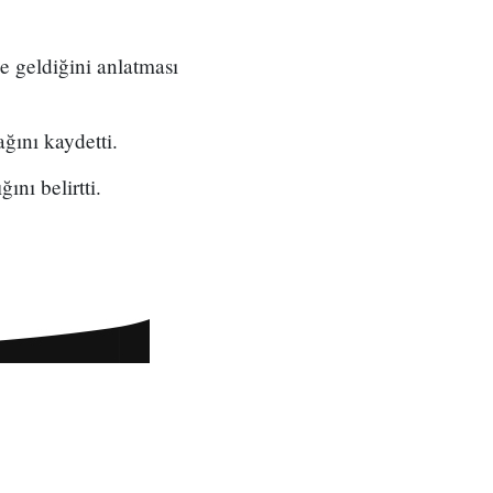
ne geldiğini anlatması
ğını kaydetti.
nı belirtti.