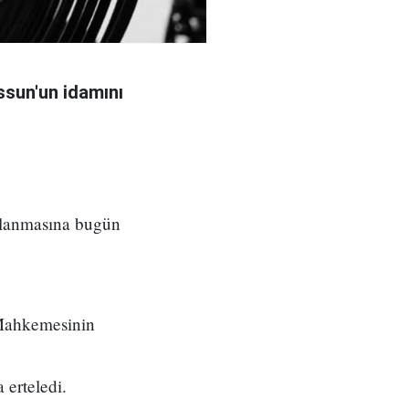
sun'un idamını
ılanmasına bugün
 Mahkemesinin
 erteledi.