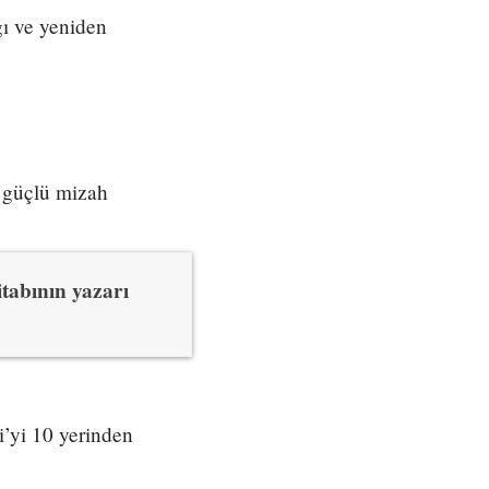
ğı ve yeniden
.
e güçlü mizah
tabının yazarı
i’yi 10 yerinden