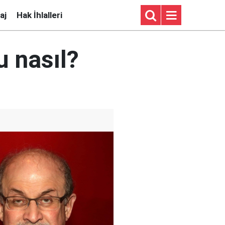
aj
Hak İhlalleri
 nasıl?