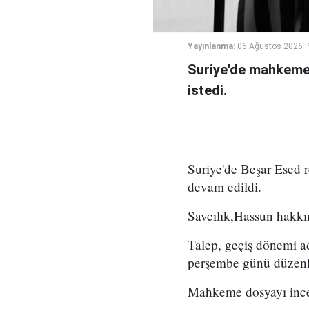
Yayınlanma:
06 Ağustos 2026 
Suriye'de mahkeme,
istedi.
Suriye'de Beşar Esed
devam edildi.
Savcılık,Hassun hakkın
Talep, geçiş dönemi a
perşembe günü düzenl
Mahkeme dosyayı incel