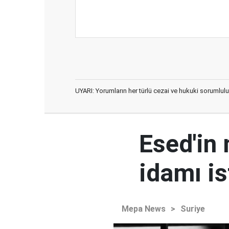
UYARI: Yorumların her türlü cezai ve hukuki sorumlulu
Esed'in
idamı is
Mepa News
>
Suriye