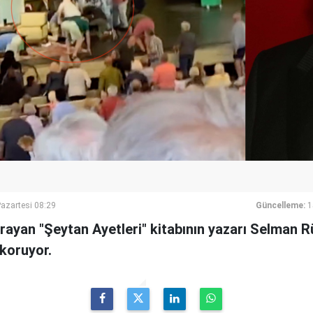
azartesi 08:29
Güncelleme:
1
rayan "Şeytan Ayetleri" kitabının yazarı Selman Rü
koruyor.