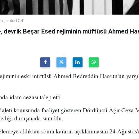
Perşembe 17:41
 devrik Beşar Esed rejiminin müftüsü Ahmed Has
 rejiminin eski müftüsü Ahmed Bedreddin Hassun'un yarg
da idam cezası talep etti.
daleti konusunda faaliyet gösteren Dördüncü Ağır Ceza
ediği duruşmada sunuldu.
emeye aldıktan sonra kararın açıklanmasını 24 Ağustos'a