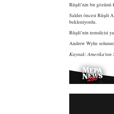
Rüşdi’nin bir gözünü k
Saldırı öncesi Rüşdi Am
bekleniyordu.
Rüşdi’nin temsilcisi y
Andrew Wylie solunum c
Kaynak: Amerika'nın 