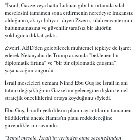
"İsrail, Gazze veya hatta Lübnan gibi bir ortamda silah
meselesini tamamen sona erdirmenin neredeyse imkansız
olduğunu çok iyi biliyor" diyen Zweiri, silah envanterinin
bulunmamasına ve güvenilir tarafsız bir aktörün
yokluğuna dikkat çekti.
Zweiri, ABD'den gelebilecek muhtemel tepkiye de işaret
ederek Netanyahu ile Trump arasında "beklenen bir
diplomatik fırtına" ve "bir tür diplomatik çatışma"
yaşanacağını öngördü.
İsrail meseleleri uzmanı Nihad Ebu Guş ise İsrail'in ani
tutum değişikliğinin Gazze'nin geleceğine ilişkin temel
stratejik önceliklerini ortaya koyduğunu söyledi.
Ebu Guş, İsrailli yetkililerin planın ayrıntılarını tamamen
bildiklerini ancak Hamas'ın planı reddedeceğine
güvendiklerini savundu:
"Temel mesele, İsrail'in yerinden etme seçeneğinden