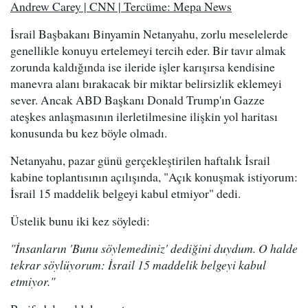
Andrew Carey | CNN | Tercüme: Mepa News
İsrail Başbakanı Binyamin Netanyahu, zorlu meselelerde
genellikle konuyu ertelemeyi tercih eder. Bir tavır almak
zorunda kaldığında ise ileride işler karışırsa kendisine
manevra alanı bırakacak bir miktar belirsizlik eklemeyi
sever. Ancak ABD Başkanı Donald Trump'ın Gazze
ateşkes anlaşmasının ilerletilmesine ilişkin yol haritası
konusunda bu kez böyle olmadı.
Netanyahu, pazar günü gerçekleştirilen haftalık İsrail
kabine toplantısının açılışında, "Açık konuşmak istiyorum:
İsrail 15 maddelik belgeyi kabul etmiyor" dedi.
Üstelik bunu iki kez söyledi:
"İnsanların 'Bunu söylemediniz' dediğini duydum. O halde
tekrar söylüyorum: İsrail 15 maddelik belgeyi kabul
etmiyor."