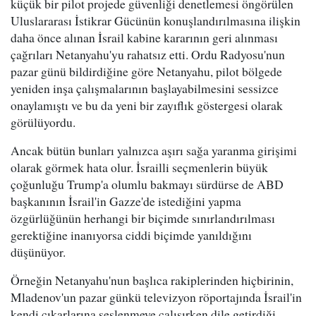
küçük bir pilot projede güvenliği denetlemesi öngörülen
Uluslararası İstikrar Gücünün konuşlandırılmasına ilişkin
daha önce alınan İsrail kabine kararının geri alınması
çağrıları Netanyahu'yu rahatsız etti. Ordu Radyosu'nun
pazar günü bildirdiğine göre Netanyahu, pilot bölgede
yeniden inşa çalışmalarının başlayabilmesini sessizce
onaylamıştı ve bu da yeni bir zayıflık göstergesi olarak
görülüyordu.
Ancak bütün bunları yalnızca aşırı sağa yaranma girişimi
olarak görmek hata olur. İsrailli seçmenlerin büyük
çoğunluğu Trump'a olumlu bakmayı sürdürse de ABD
başkanının İsrail'in Gazze'de istediğini yapma
özgürlüğünün herhangi bir biçimde sınırlandırılması
gerektiğine inanıyorsa ciddi biçimde yanıldığını
düşünüyor.
Örneğin Netanyahu'nun başlıca rakiplerinden hiçbirinin,
Mladenov'un pazar günkü televizyon röportajında İsrail'in
kendi çıkarlarına seslenmeye çalışırken dile getirdiği