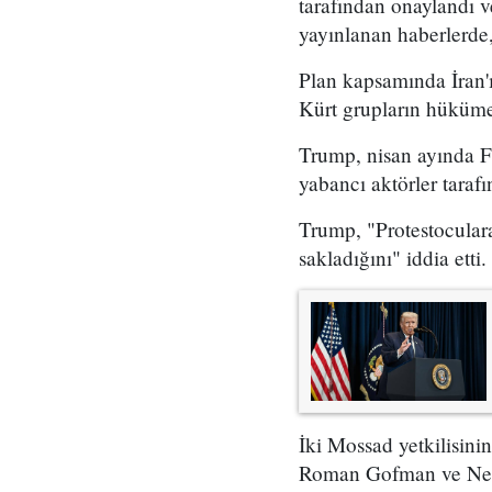
tarafından onaylandı
yayınlanan haberlerde,
Plan kapsamında İran'ı
Kürt grupların hükümet
Trump, nisan ayında Fo
yabancı aktörler taraf
Trump, "Protestoculara
sakladığını" iddia etti.
İki Mossad yetkilisini
Roman Gofman ve Netan