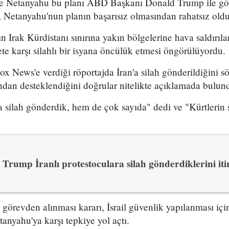
 ve Netanyahu bu planı ABD Başkanı Donald Trump ile g
 Netanyahu'nun planın başarısız olmasından rahatsız olduğ
n Irak Kürdistanı sınırına yakın bölgelerine hava saldırıl
e karşı silahlı bir isyana öncülük etmesi öngörülüyordu.
x News'e verdiği röportajda İran'a silah gönderildiğini sö
ından desteklendiğini doğrular nitelikte açıklamada bulun
 silah gönderdik, hem de çok sayıda" dedi ve "Kürtlerin s
Trump İranlı protestoculara silah gönderdiklerini itir
n görevden alınması kararı, İsrail güvenlik yapılanması i
yahu'ya karşı tepkiye yol açtı.