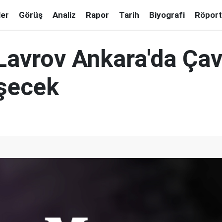
ler
Görüş
Analiz
Rapor
Tarih
Biyografi
Röport
Lavrov Ankara'da Ça
üşecek