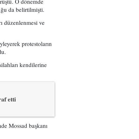
örüştü. O dönemde
u da belirtilmişti.
arı düzenlenmesi ve
yleyerek protestoların
du.
ilahları kendilerine
af etti
çinde Mossad başkanı