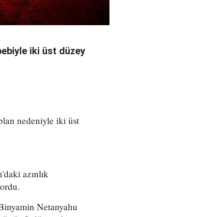
bebiyle iki üst düzey
 plan nedeniyle iki üst
'daki azınlık
yordu.
ı Binyamin Netanyahu