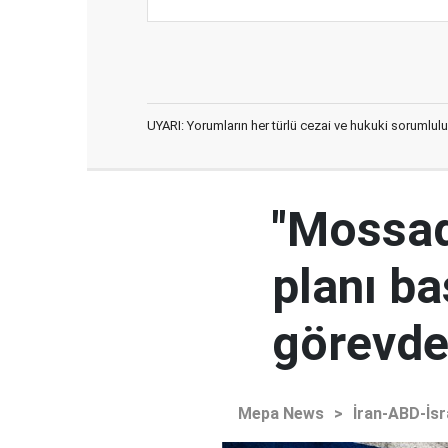
UYARI: Yorumların her türlü cezai ve hukuki sorumlulu
"Mossad'
planı ba
görevden
Mepa News
>
İran-ABD-İsr