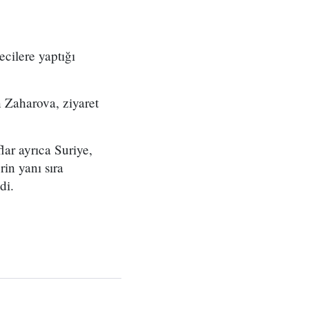
cilere yaptığı
 Zaharova, ziyaret
flar ayrıca Suriye,
in yanı sıra
di.