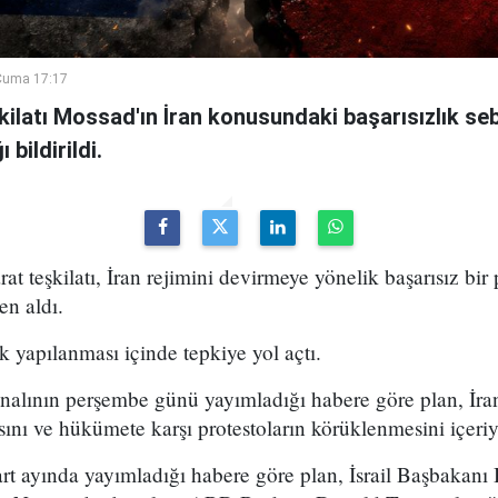
Cuma 17:17
şkilatı Mossad'ın İran konusundaki başarısızlık se
bildirildi.
arat teşkilatı, İran rejimini devirmeye yönelik başarısız bir
en aldı.
k yapılanması içinde tepkiye yol açtı.
analının perşembe günü yayımladığı habere göre plan, İran
sını ve hükümete karşı protestoların körüklenmesini içeri
t ayında yayımladığı habere göre plan, İsrail Başbakan