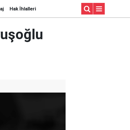
aj
Hak İhlalleri
vuşoğlu