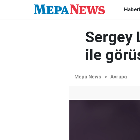
Haber
Sergey 
ile gör
Mepa News
>
Avrupa