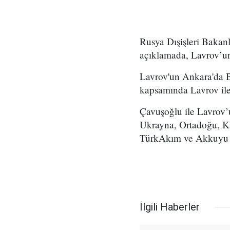
Rusya Dışişleri Bakan
açıklamada, Lavrov’un 
Lavrov'un Ankara'da B
kapsamında Lavrov ile
Çavuşoğlu ile Lavrov’un
Ukrayna, Ortadoğu, Ka
TürkAkım ve Akkuyu Nü
İlgili Haberler