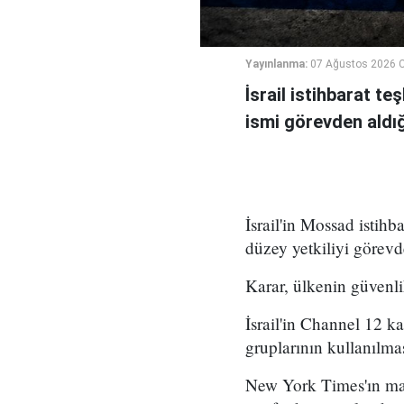
Yayınlanma:
07 Ağustos 2026 
İsrail istihbarat te
ismi görevden aldığı 
İsrail'in Mossad istihb
düzey yetkiliyi görevd
Karar, ülkenin güvenli
İsrail'in Channel 12 k
gruplarının kullanılma
New York Times'ın mar