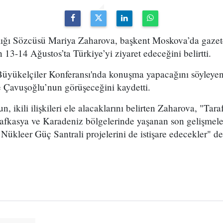
lığı Sözcüsü Mariya Zaharova, başkent Moskova’da gazete
13-14 Ağustos’ta Türkiye’yi ziyaret edeceğini belirtti.
üyükelçiler Konferansı'nda konuşma yapacağını söyleyen
 Çavuşoğlu’nun görüşeceğini kaydetti.
, ikili ilişkileri ele alacaklarını belirten Zaharova, "Tara
fkasya ve Karadeniz bölgelerinde yaşanan son gelişmeler
kleer Güç Santrali projelerini de istişare edecekler" de