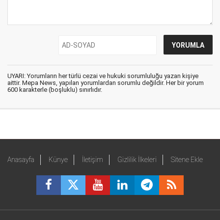
UYARI: Yorumların her türlü cezai ve hukuki sorumluluğu yazan kişiye
aittir. Mepa News, yapılan yorumlardan sorumlu değildir. Her bir yorum
600 karakterle (boşluklu) sınırlıdır.
Anasayfa
Künye
İletişim
Gizlilik İlkeleri
Sitene Ekle