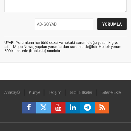
UYARI: Yorumların her türlü cezai ve hukuki sorumluluğu yazan kişiye
aittir. Mepa News, yapılan yorumlardan sorumlu değildir. Her bir yorum
600 karakterle (boşluklu) sınırlıdır.
Anasayfa
Künye
İletişim
Gizlilik İlkeleri
Sitene Ekle