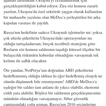
ajanları tarafından Ukrayna'yı cezalandırmak için
gerçekleştirildiğini kabul ediyor. Zira söz konusu zararlı
yazılım, Ukrayna'da özel sektörde yaygın olarak kullanılan
bir muhasebe yazılımı olan MeDoc'a yerleştirilen bir arka
kapıdan vasıtası ile yayıldı.
Rusya'nın hedefinin sadece Ukraynalı işletmeler mi; yoksa
çok uluslu şirketlerin Ukrayna'daki operasyonları mı
olduğu tartışıladursun; birçok tecrübeli stratejiste göre
Rusların söz konusu saldırının taşıdığı küresel ölçekte bir
bulaşıcılık riskinden haberdar olmadığını varsaymak tek
kelime ile saflık olacaktır.
Öte yandan, NotPetya’nın doğrudan ABD şirketlerini
hedeflememiş olduğu iddiası ki eğer hedeflemiş olsaydı ne
olurdu düşünmek bile istemiyorum! ABD'de MeDocs'a
eşdeğer bir saldırı tam anlamı ile yıkıcı olabilir, ekonomi
ciddi yara alabilir. Böylesi bir saldırının gerçekleşmesinin
mümkün olmadığını varsayamayız. Siber güvenlik
camiasındaki çoğu uzman, Rusya'nın 2016 seçimlerine