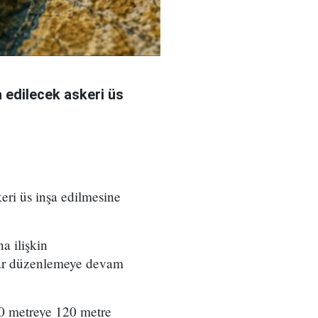
 edilecek askeri üs
eri üs inşa edilmesine
a ilişkin
rılar düzenlemeye devam
00 metreye 120 metre