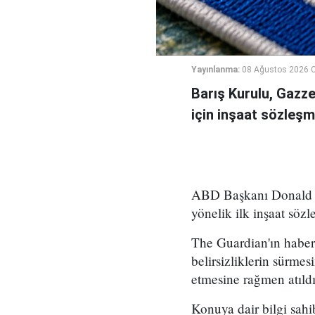
Yayınlanma:
08 Ağustos 2026 C
Barış Kurulu, Gazz
için inşaat sözleşm
ABD Başkanı Donald Tr
yönelik ilk inşaat sözl
The Guardian'ın haber
belirsizliklerin sürme
etmesine rağmen atıldı
Konuya dair bilgi sah