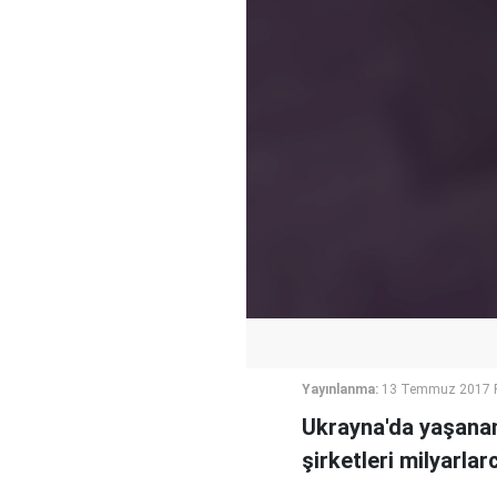
Yayınlanma:
13 Temmuz 2017 P
Ukrayna'da yaşanan 
şirketleri milyarla