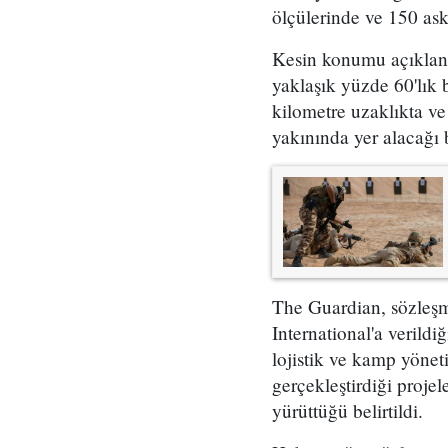
ölçülerinde ve 150 ask
Kesin konumu açıklanm
yaklaşık yüzde 60'lık 
kilometre uzaklıkta ve
yakınında yer alacağı b
The Guardian, sözleşm
International'a verildi
lojistik ve kamp yönet
gerçekleştirdiği proje
yürüttüğü belirtildi.