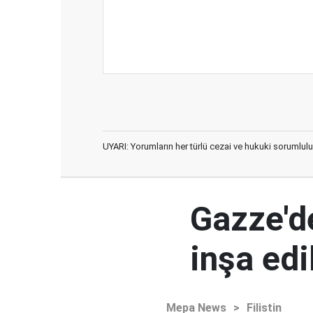
UYARI: Yorumların her türlü cezai ve hukuki sorumlulu
Gazze'd
inşa ed
Mepa News
>
Filistin