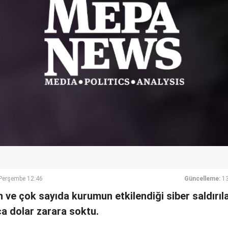
erşembe 12:46
Güncelleme:
1
ve çok sayıda kurumun etkilendiği siber saldırıla
rca dolar zarara soktu.