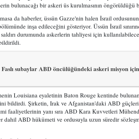
erin bulunacağı bir askeri üs kurulmasının öngörüldüğü bel
asa da haberler, üssün Gazze'nin halen İsrail ordusunun
bölümünde inşa edileceğini gösteriyor. Üssün İsrail sınırı
 saldırı durumunda askerlerin tahliyesi için kullanılabilec
ildirildi.
Faslı subaylar ABD öncülüğündeki askeri misyon içi
enin Louisiana eyaletinin Baton Rouge kentinde bulunan 
ğini bildirdi. Şirketin, Irak ve Afganistan'daki ABD güçleri
imi faaliyetlerinin yanı sıra ABD Kara Kuvvetleri Mühendi
ler dahil ABD hükümeti ve ordusuyla uzun süredir sözleşm