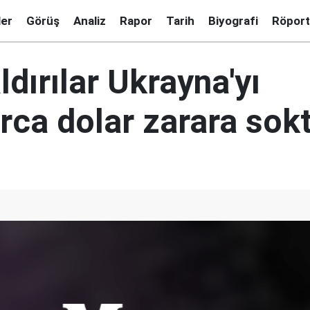
ler
Görüş
Analiz
Rapor
Tarih
Biyografi
Röport
ldırılar Ukrayna'yı
rca dolar zarara sok