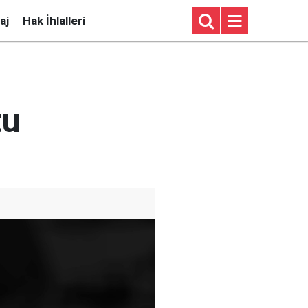
aj
Hak İhlalleri
tu