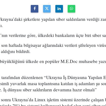
ayna’daki şirketlere yapılan siber saldırıların verdiği za
ı.
nın verilerine göre, ülkedeki bankaların üçte biri siber sa
son haftada bilgisayar ağlarındaki verileri şifreleyen vir
ldığını bildirdi.
rın büyüklüğünü ülkede en popüler M.E.Doc muhasebe yazıl
 tarafından düzenlenen “Ukrayna İş Dünyasına Yapılan E
isimli yuvarlak masa toplantısına katılan iş adamları şu s
z. İş dünyası siber saldırıların devamına hazır olmalı”
sonra Ukrayna’da Linux işletim sistemi üzerinde çalışan b
 yüzde 70’i bu sistemi kullanıyor) hedef alan yeni siber sal