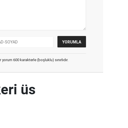
yorum 600 karakterle (boşluklu) sınırlıdır.
eri üs