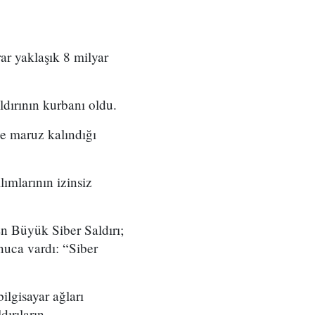
rar yaklaşık 8 milyar
ldırının kurbanı oldu.
üse maruz kalındığı
ımlarının izinsiz
n Büyük Siber Saldırı;
onuca vardı: “Siber
ilgisayar ağları
dırıların