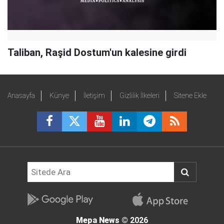
Taliban, Raşid Dostum'un kalesine girdi
Anasayfa
Künye
İletişim
Gizlilik İlkeleri
Sitene Ekle
Mepa News
© 2026