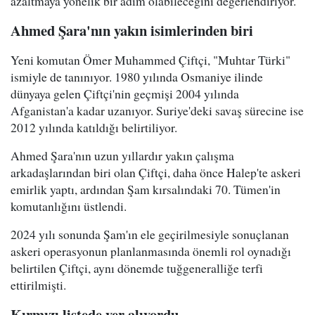
azaltmaya yönelik bir adım olabileceğini değerlendiriyor.
Ahmed Şara'nın yakın isimlerinden biri
Yeni komutan Ömer Muhammed Çiftçi, "Muhtar Türki"
ismiyle de tanınıyor. 1980 yılında Osmaniye ilinde
dünyaya gelen Çiftçi'nin geçmişi 2004 yılında
Afganistan'a kadar uzanıyor. Suriye'deki savaş sürecine ise
2012 yılında katıldığı belirtiliyor.
Ahmed Şara'nın uzun yıllardır yakın çalışma
arkadaşlarından biri olan Çiftçi, daha önce Halep'te askeri
emirlik yaptı, ardından Şam kırsalındaki 70. Tümen'in
komutanlığını üstlendi.
2024 yılı sonunda Şam'ın ele geçirilmesiyle sonuçlanan
askeri operasyonun planlanmasında önemli rol oynadığı
belirtilen Çiftçi, aynı dönemde tuğgeneralliğe terfi
ettirilmişti.
Kırmızı listede yer alıyordu