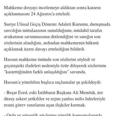
Mahkeme dosyayı incelemeye aldıktan sonra kararın
açıklanmasını 24 Ağustos'a erteledi.
Suriye Ulusal Geçiş Dönemi Adaleti Kurumu, duruşmada
savcılığın mütalaasının sunulduğunu, müdahil tarafın
avukatının savunmasının dinlendiğini ve sanığın son
sözlerinin alındığını, ardından mahkemenin hükmü
açıklamak üzere davayı ertelediğini bildirdi.
Hassun mahkeme önünde son sözlerini söyledi ve
geçmişteki ifadeleri nedeniyle özür dileyerek sözlerinin
"kastettiğinden farklı anlaşıldığını" savundu.
Hassun'a yöneltilen başlıca suçlamalar şu şekildeydi:
- Beşar Esed, eski İstihbarat Başkanı Ali Memluk, üst
düzey askeri yetkililer ve rejim yanlısı milis liderleriyle
resmi görev sınırlarını aşan ilişkiler kurmak.
- Ordu ve güvenlik güçlerine yönelik konuşmalarında