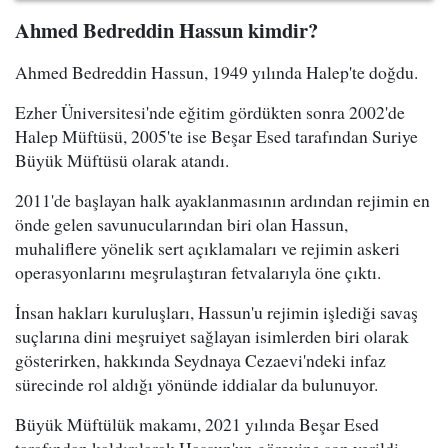
Ahmed Bedreddin Hassun kimdir?
Ahmed Bedreddin Hassun, 1949 yılında Halep'te doğdu.
Ezher Üniversitesi'nde eğitim gördükten sonra 2002'de
Halep Müftüsü, 2005'te ise Beşar Esed tarafından Suriye
Büyük Müftüsü olarak atandı.
2011'de başlayan halk ayaklanmasının ardından rejimin en
önde gelen savunucularından biri olan Hassun,
muhaliflere yönelik sert açıklamaları ve rejimin askeri
operasyonlarını meşrulaştıran fetvalarıyla öne çıktı.
İnsan hakları kuruluşları, Hassun'u rejimin işlediği savaş
suçlarına dini meşruiyet sağlayan isimlerden biri olarak
gösterirken, hakkında Seydnaya Cezaevi'ndeki infaz
sürecinde rol aldığı yönünde iddialar da bulunuyor.
Büyük Müftülük makamı, 2021 yılında Beşar Esed
tarafından kaldırılarak Hassun'un görevine son verildi.