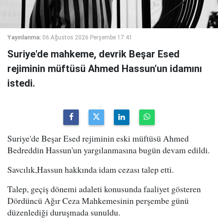
Yayınlanma:
06 Ağustos 2026 Perşembe 17:41
Suriye'de mahkeme, devrik Beşar Esed
rejiminin müftüsü Ahmed Hassun'un idamını
istedi.
Suriye'de Beşar Esed rejiminin eski müftüsü Ahmed
Bedreddin Hassun'un yargılanmasına bugün devam edildi.
Savcılık,Hassun hakkında idam cezası talep etti.
Talep, geçiş dönemi adaleti konusunda faaliyet gösteren
Dördüncü Ağır Ceza Mahkemesinin perşembe günü
düzenlediği duruşmada sunuldu.