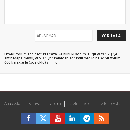
UYARI: Yorumların her türlü cezai ve hukuki sorumluluğu yazan kişiye
aittir. Mepa News, yapılan yorumlardan sorumlu değildir. Her bir yorum
600 karakterle (boşluklu) sınırlıdır.
Anasayfa
Künye
İletişim
Gizlilik İlkeleri
Sitene Ekle