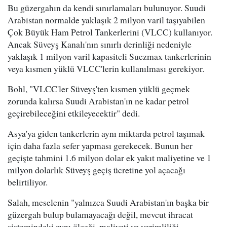
Bu güzergahın da kendi sınırlamaları bulunuyor. Suudi
Arabistan normalde yaklaşık 2 milyon varil taşıyabilen
Çok Büyük Ham Petrol Tankerlerini (VLCC) kullanıyor.
Ancak Süveyş Kanalı'nın sınırlı derinliği nedeniyle
yaklaşık 1 milyon varil kapasiteli Suezmax tankerlerinin
veya kısmen yüklü VLCC'lerin kullanılması gerekiyor.
Bohl, "VLCC'ler Süveyş'ten kısmen yüklü geçmek
zorunda kalırsa Suudi Arabistan'ın ne kadar petrol
geçirebileceğini etkileyecektir" dedi.
Asya'ya giden tankerlerin aynı miktarda petrol taşımak
için daha fazla sefer yapması gerekecek. Bunun her
geçişte tahmini 1.6 milyon dolar ek yakıt maliyetine ve 1
milyon dolarlık Süveyş geçiş ücretine yol açacağı
belirtiliyor.
Salah, meselenin "yalnızca Suudi Arabistan'ın başka bir
güzergah bulup bulamayacağı değil, mevcut ihracat
sistemindeki aynı ölçeği, maliyeti ve verimliliği