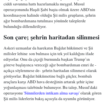
ciddi savunma hattı hazırlamakla meşgul. Musul
operasyonunda Haşdi Şabi başta olmak üzere ABD'nin
koordinasyon halinde olduğu Şii milis grupların, şehrin
ağır bombardımana tutulması yönünde taleplerde
bulunduğu dillendiriliyor.
Son çare; şehrin haritadan silinmesi
Askeri uzmanlar da harekatın Bağdat hükümeti ve Şii
milisler lehine son bulması için tek yol kaldığını ifade
ediyorlar. Onu da çiçeği burnunda başkan Trump’ın
göreve başlayınca vereceği ağır bombardıman emri ile -
açıkça söylenmese de- şehrin haritadan silinmesi olarak
görüyorlar. Bağdat hükümetine bağlı güçler, bombalı
araçlara karşı ABD hava desteğinin artarak şehir içine
yoğunlaşması talebinde bulunuyor. Bu talep, Musul'daki
operasyonu
'Sünnilerden intikam alma savaşı'
olarak gören
Şii milis liderlerin bakış açısıyla da uyumlu görünüyor.