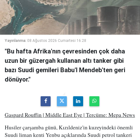
Yayınlanma:
08 Ağustos 2026 Cumartesi 16:28
"Bu hafta Afrika'nın çevresinden çok daha
uzun bir güzergah kullanan altı tanker gibi
bazı Suudi gemileri Babu'l Mendeb'ten geri
dönüyor."
Gaspard Rouffin | Middle East Eye | Tercüme: Mepa News
Husiler çarşamba günü, Kızıldeniz'in kuzeyindeki önemli
Suudi liman kenti Yenbu açıklarında Suudi petrol tankeri