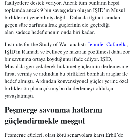
faaliyetlere destek veriyor. Ancak tüm bunların hepsi
toplamda ancak 9 bin savaşçıdan oluşan IŞID’ın Musul
birliklerini yenebilmiş değil. Daha da ilginci, aradan
geçen süre zarfında Irak güçlerinin ele geçirdiği
alan sadece hedeflenenin onda biri kadar.
Institute for the Study of War analisti
Jennifer Cafarella
,
IŞİD'in Ramadi ve Felluce'ye nazaran çözülmesi daha zor
bir savunma ortaya koyduğunu ifade ediyor. IŞİD,
Musul'da geri çekilerek hükümet güçlerinin ilerlemesine
fırsat vermiş ve ardından bu birlikleri bombalı araçlar ile
hedef almıştı. Ardından konvensiyonel güçler yerine özel
birlikler ön plana çıkmış bu da ilerlemeyi oldukça
yavaşlatmıştı.
Peşmerge savunma hatlarını
güçlendirmekle meşgul
Peşmerge güçleri, olası kötü senaryolara karşı Erbil’de