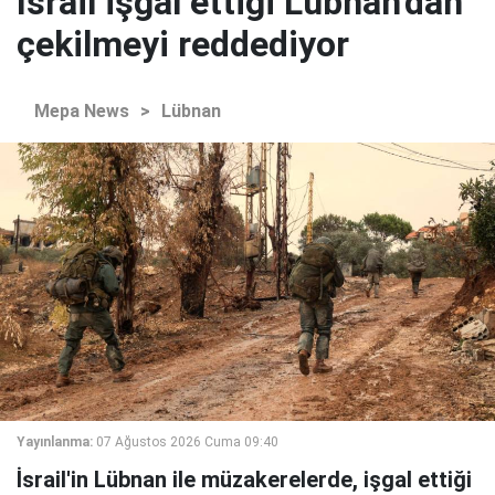
İsrail işgal ettiği Lübnan'dan
çekilmeyi reddediyor
Mepa News
>
Lübnan
Yayınlanma:
07 Ağustos 2026 Cuma 09:40
İsrail'in Lübnan ile müzakerelerde, işgal ettiği