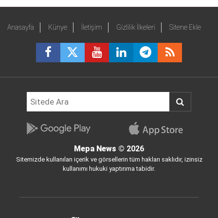
Anasayfa
Künye
İletişim
Gizlilik İlkeleri
Sitene Ekle
Mepa News
© 2026
Sitemizde kullanılan içerik ve görsellerin tüm hakları saklıdır, izinsiz
kullanımı hukuki yaptırıma tabidir.