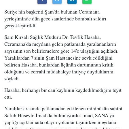
Suriye'nin başkenti Şam'da bulunan Ceramana
yerleşiminde dün gece saatlerinde bombalı saldırı
gerçekleştirildi.
Şam Kırsalı Sağlık Müdürü Dr. Tevfik Hasaba,
Ceramana'da meydana gelen patlamada yaralananların
sayısının son belirlemelere göre 14'e ulaştığını açıkladı.
Yaralılardan 7'sinin Şam Hastanesine sevk edildiğini
belirten Hasaba, bunlardan üçünün durumunun kritik
olduğunu ve cerrahi müdahaleye ihtiyaç duyduklarını
söyledi.
Hasaba, herhangi bir can kaybının kaydedilmediğini teyit
etti.
Yaralılar arasında patlamadan etkilenen minibüsün sahibi
Safuh Hüseyin İmad da bulunuyordu. İmad, SANA'ya
yaptığı açıklamada olayın yolcular taşınırken meydana
geldiğini, patlama sonucu aracın camlarının kırıldığını ve