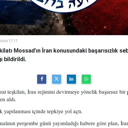
Cuma 17:17
şkilatı Mossad'ın İran konusundaki başarısızlık se
bildirildi.
arat teşkilatı, İran rejimini devirmeye yönelik başarısız bir
en aldı.
k yapılanması içinde tepkiye yol açtı.
analının perşembe günü yayımladığı habere göre plan, İran