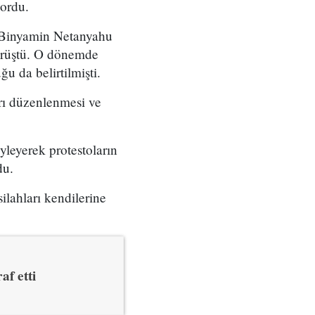
yordu.
ı Binyamin Netanyahu
örüştü. O dönemde
u da belirtilmişti.
arı düzenlenmesi ve
yleyerek protestoların
du.
ilahları kendilerine
af etti