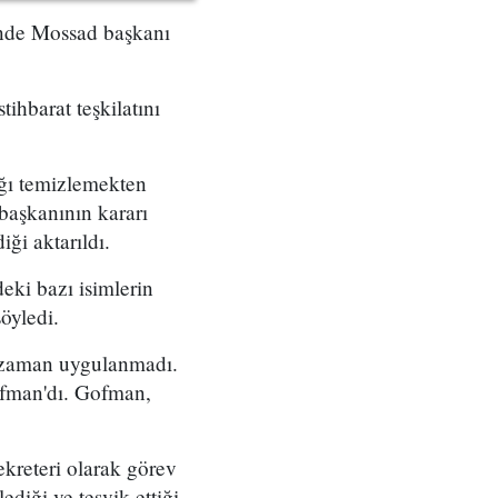
çinde Mossad başkanı
tihbarat teşkilatını
ığı temizlemekten
başkanının kararı
ği aktarıldı.
eki bazı isimlerin
öyledi.
r zaman uygulanmadı.
ofman'dı. Gofman,
ekreteri olarak görev
diği ve teşvik ettiği