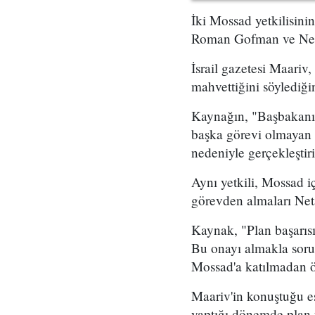
İki Mossad yetkilisini
Roman Gofman ve Netan
İsrail gazetesi Maariv,
mahvettiğini söylediğin
Kaynağın, "Başbakanın 
başka görevi olmayan 
nedeniyle gerçekleştir
Aynı yetkili, Mossad i
görevden almaları Neta
Kaynak, "Plan başarıs
Bu onayı almakla soru
Mossad'a katılmadan ö
Maariv'in konuştuğu es
yaptığı dönemde plan ü