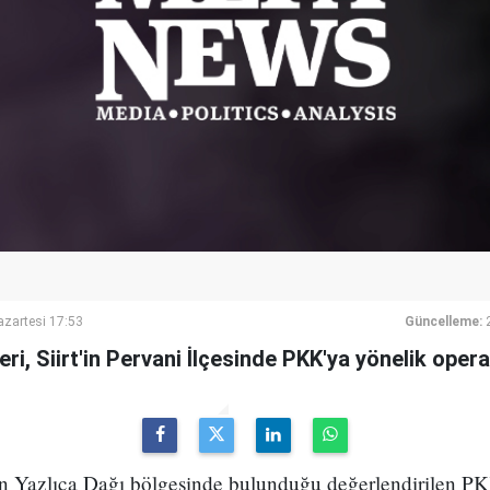
azartesi 17:53
Güncelleme:
eri, Siirt'in Pervani İlçesinde PKK'ya yönelik oper
i'nin Yazlıca Dağı bölgesinde bulunduğu değerlendirilen PKK