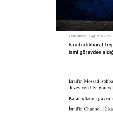
Yayınlanma:
07 Ağustos 2026 
İsrail istihbarat te
ismi görevden aldığı 
İsrail'in Mossad istihb
düzey yetkiliyi görevd
Karar, ülkenin güvenli
İsrail'in Channel 12 k