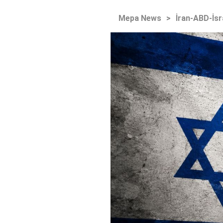
Mepa News
>
İran-ABD-İsr