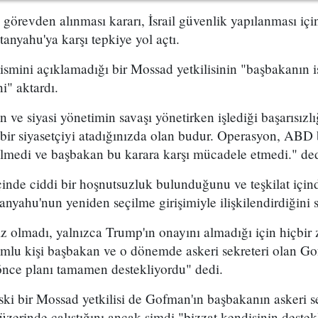
n görevden alınması kararı, İsrail güvenlik yapılanması i
yahu'ya karşı tepkiye yol açtı.
 ismini açıklamadığı bir Mossad yetkilisinin "başbakanın is
i" aktardı.
ve siyasi yönetimin savaşı yönetirken işlediği başarısızl
bir siyasetçiyi atadığınızda olan budur. Operasyon, ABD 
ilmedi ve başbakan bu karara karşı mücadele etmedi." dedi
çinde ciddi bir hoşnutsuzluk bulunduğunu ve teşkilat içind
nyahu'nun yeniden seçilme girişimiyle ilişkilendirdiğini s
ız olmadı, yalnızca Trump'ın onayını almadığı için hiçbi
mlu kişi başbakan ve o dönemde askeri sekreteri olan G
nce planı tamamen destekliyordu" dedi.
ki bir Mossad yetkilisi de Gofman'ın başbakanın askeri s
zerinde çalıştığını ancak şimdi "bizzat kendisinin destekle