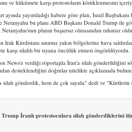
sını ve hükümete karşı protestoların körüklenmesini içeri
t ayında yayımladığı habere göre plan, İsrail Başbakan
 ve Netanyahu bu planı ABD Başkanı Donald Trump ile g
 Netanyahu'nun planın başarısız olmasından rahatsız olduğ
n Irak Kürdistanı sınırına yakın bölgelerine hava saldırıl
e karşı silahlı bir isyana öncülük etmesi öngörülüyordu.
x News'e verdiği röportajda İran'a silah gönderildiğini sö
ından desteklendiğini doğrular nitelikte açıklamada bulun
 silah gönderdik, hem de çok sayıda" dedi ve "Kürtlerin s
Trump İranlı protestoculara silah gönderdiklerini itir