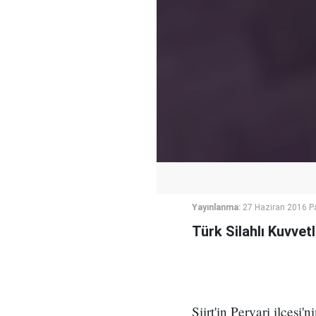
Yayınlanma:
27 Haziran 2016 P
Türk Silahlı Kuvvetl
Siirt'in Pervari ilçes