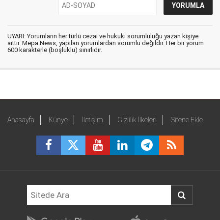
UYARI: Yorumların her türlü cezai ve hukuki sorumluluğu yazan kişiye
aittir. Mepa News, yapılan yorumlardan sorumlu değildir. Her bir yorum
600 karakterle (boşluklu) sınırlıdır.
Anasayfa
Künye
İletişim
Gizlilik İlkeleri
Sitene Ekle