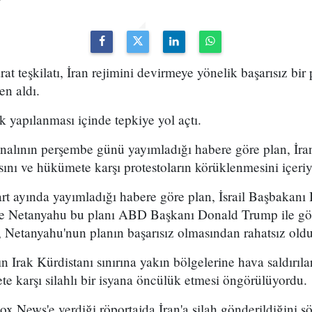
arat teşkilatı, İran rejimini devirmeye yönelik başarısız bir
en aldı.
k yapılanması içinde tepkiye yol açtı.
analının perşembe günü yayımladığı habere göre plan, İran
sını ve hükümete karşı protestoların körüklenmesini içeri
t ayında yayımladığı habere göre plan, İsrail Başbakan
 ve Netanyahu bu planı ABD Başkanı Donald Trump ile g
 Netanyahu'nun planın başarısız olmasından rahatsız olduğ
n Irak Kürdistanı sınırına yakın bölgelerine hava saldırıl
e karşı silahlı bir isyana öncülük etmesi öngörülüyordu.
x News'e verdiği röportajda İran'a silah gönderildiğini sö