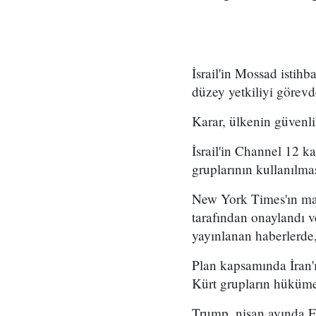
İsrail'in Mossad istihb
düzey yetkiliyi görevd
Karar, ülkenin güvenli
İsrail'in Channel 12 k
gruplarının kullanılma
New York Times'ın mar
tarafından onaylandı
yayınlanan haberlerde,
Plan kapsamında İran'ı
Kürt grupların hükümet
Trump, nisan ayında Fo