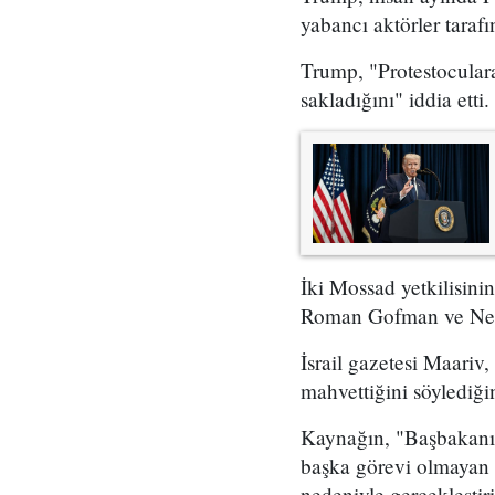
yabancı aktörler taraf
Trump, "Protestoculara
sakladığını" iddia etti.
İki Mossad yetkilisini
Roman Gofman ve Netan
İsrail gazetesi Maariv,
mahvettiğini söylediğin
Kaynağın, "Başbakanın 
başka görevi olmayan 
nedeniyle gerçekleştir