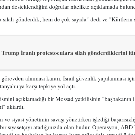
ından desteklendiğini doğrular nitelikte açıklamada bulun
 silah gönderdik, hem de çok sayıda" dedi ve "Kürtlerin s
Trump İranlı protestoculara silah gönderdiklerini itir
n görevden alınması kararı, İsrail güvenlik yapılanması i
yahu'ya karşı tepkiye yol açtı.
 ismini açıklamadığı bir Mossad yetkilisinin "başbakanın is
i" aktardı.
ve siyasi yönetimin savaşı yönetirken işlediği başarısızl
bir siyasetçiyi atadığınızda olan budur. Operasyon, ABD 
ilmedi ve başbakan bu karara karşı mücadele etmedi." dedi