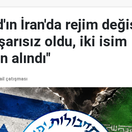
ın İran'da rejim deği
şarısız oldu, iki isim
 alındı"
ail çatışması