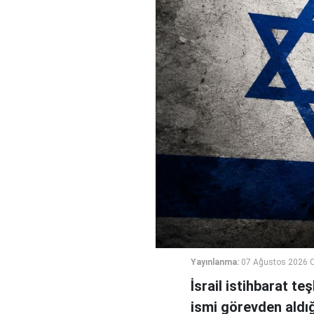
Yayınlanma:
07 Ağustos 2026 
İsrail istihbarat te
ismi görevden aldığı 