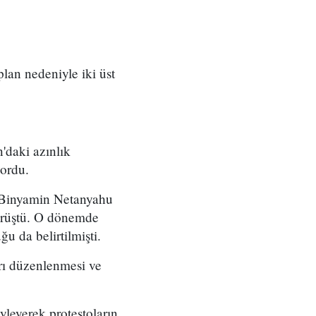
 plan nedeniyle iki üst
'daki azınlık
yordu.
ı Binyamin Netanyahu
örüştü. O dönemde
u da belirtilmişti.
arı düzenlenmesi ve
yleyerek protestoların