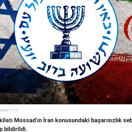
Cuma 17:17
şkilatı Mossad'ın İran konusundaki başarısızlık se
bildirildi.