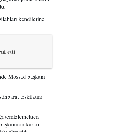
du.
ilahları kendilerine
af etti
çinde Mossad başkanı
tihbarat teşkilatını
ığı temizlemekten
başkanının kararı
ği aktarıldı.