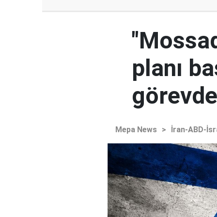
"Mossad'
planı ba
görevden
Mepa News
>
İran-ABD-İsr