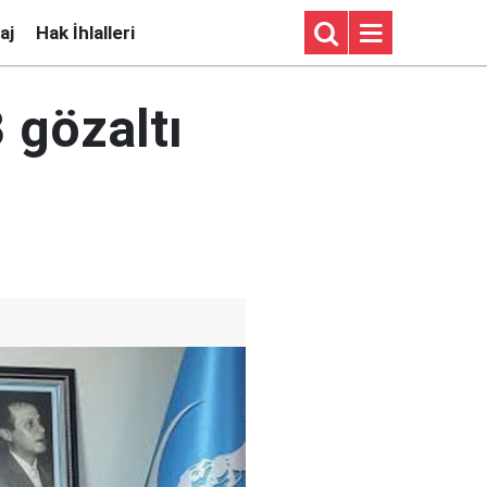
aj
Hak İhlalleri
3 gözaltı