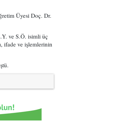
ğretim Üyesi Doç. Dr.
Y. ve S.Ö. isimli üç
, ifade ve işlemlerinin
ştü.