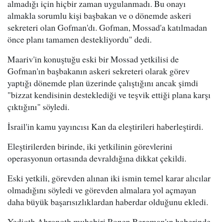
almadığı için hiçbir zaman uygulanmadı. Bu onayı
almakla sorumlu kişi başbakan ve o dönemde askeri
sekreteri olan Gofman'dı. Gofman, Mossad'a katılmadan
önce planı tamamen destekliyordu" dedi.
Maariv'in konuştuğu eski bir Mossad yetkilisi de
Gofman'ın başbakanın askeri sekreteri olarak görev
yaptığı dönemde plan üzerinde çalıştığını ancak şimdi
"bizzat kendisinin desteklediği ve teşvik ettiği plana karşı
çıktığını" söyledi.
İsrail'in kamu yayıncısı Kan da eleştirileri haberleştirdi.
Eleştirilerden birinde, iki yetkilinin görevlerini
operasyonun ortasında devraldığına dikkat çekildi.
Eski yetkili, görevden alınan iki ismin temel karar alıcılar
olmadığını söyledi ve görevden almalara yol açmayan
daha büyük başarısızlıklardan haberdar olduğunu ekledi.
Yedioth Ahronoth muhabiri Ronen Bergman'ın haberinde