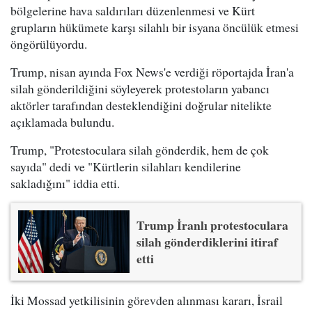
bölgelerine hava saldırıları düzenlenmesi ve Kürt
grupların hükümete karşı silahlı bir isyana öncülük etmesi
öngörülüyordu.
Trump, nisan ayında Fox News'e verdiği röportajda İran'a
silah gönderildiğini söyleyerek protestoların yabancı
aktörler tarafından desteklendiğini doğrular nitelikte
açıklamada bulundu.
Trump, "Protestoculara silah gönderdik, hem de çok
sayıda" dedi ve "Kürtlerin silahları kendilerine
sakladığını" iddia etti.
Trump İranlı protestoculara
silah gönderdiklerini itiraf
etti
İki Mossad yetkilisinin görevden alınması kararı, İsrail