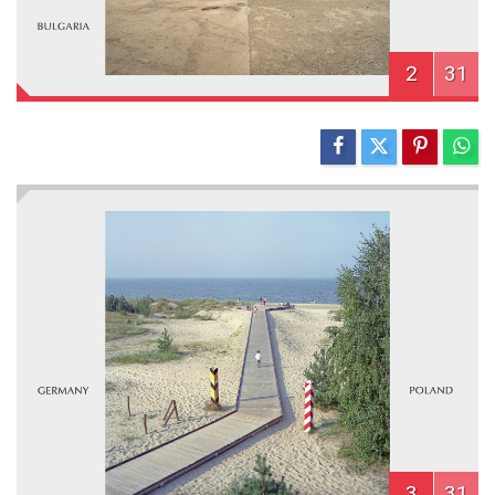
2
31
3
31