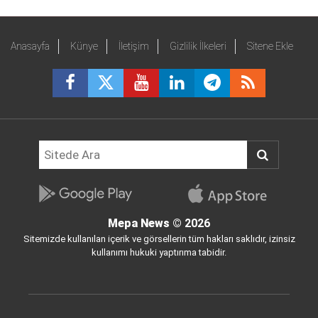
Anasayfa
Künye
İletişim
Gizlilik İlkeleri
Sitene Ekle
Mepa News
© 2026
Sitemizde kullanılan içerik ve görsellerin tüm hakları saklıdır, izinsiz
kullanımı hukuki yaptırıma tabidir.