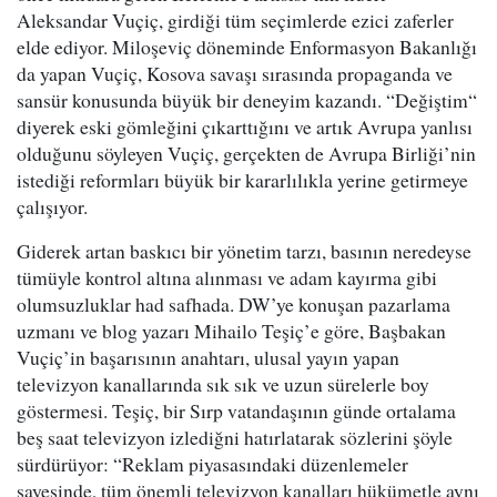
Aleksandar Vuçiç, girdiği tüm seçimlerde ezici zaferler
elde ediyor. Miloşeviç döneminde Enformasyon Bakanlığı
da yapan Vuçiç, Kosova savaşı sırasında propaganda ve
sansür konusunda büyük bir deneyim kazandı. “Değiştim“
diyerek eski gömleğini çıkarttığını ve artık Avrupa yanlısı
olduğunu söyleyen Vuçiç, gerçekten de Avrupa Birliği’nin
istediği reformları büyük bir kararlılıkla yerine getirmeye
çalışıyor.
Giderek artan baskıcı bir yönetim tarzı, basının neredeyse
tümüyle kontrol altına alınması ve adam kayırma gibi
olumsuzluklar had safhada. DW’ye konuşan pazarlama
uzmanı ve blog yazarı Mihailo Teşiç’e göre, Başbakan
Vuçiç’in başarısının anahtarı, ulusal yayın yapan
televizyon kanallarında sık sık ve uzun sürelerle boy
göstermesi. Teşiç, bir Sırp vatandaşının günde ortalama
beş saat televizyon izlediğni hatırlatarak sözlerini şöyle
sürdürüyor: “Reklam piyasasındaki düzenlemeler
sayesinde, tüm önemli televizyon kanalları hükümetle aynı