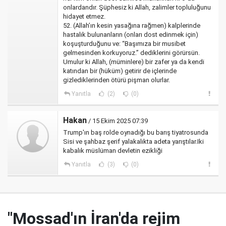
onlardandır. Şüphesiz ki Allah, zalimler topluluğunu
hidayet etmez.
52. (Allah’ın kesin yasağına rağmen) kalplerinde
hastalık bulunanların (onları dost edinmek için)
koşuşturduğunu ve: “Başımıza bir musibet
gelmesinden korkuyoruz.” dediklerini görürsün.
Umulur ki Allah, (müminlere) bir zafer ya da kendi
katından bir (hüküm) getirir de içlerinde
gizlediklerinden ötürü pişman olurlar.
Yanıtla
(2)
(0)
Hakan
/ 15 Ekim 2025 07:39
Trump'ın baş rolde oynadığı bu barış tiyatrosunda
Sisi ve şahbaz şerif yalakalıkta adeta yarıştılar.Iki
kabalık müslüman devletin ezikliği
Yanıtla
(3)
(0)
"Mossad'ın İran'da rejim