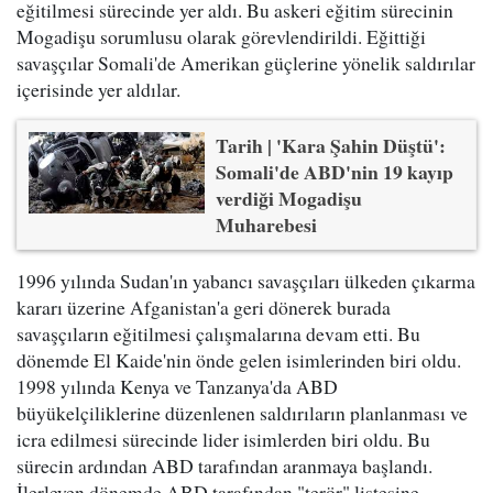
eğitilmesi sürecinde yer aldı. Bu askeri eğitim sürecinin
Mogadişu sorumlusu olarak görevlendirildi. Eğittiği
savaşçılar Somali'de Amerikan güçlerine yönelik saldırılar
içerisinde yer aldılar.
Tarih | 'Kara Şahin Düştü':
Somali'de ABD'nin 19 kayıp
verdiği Mogadişu
Muharebesi
1996 yılında Sudan'ın yabancı savaşçıları ülkeden çıkarma
kararı üzerine Afganistan'a geri dönerek burada
savaşçıların eğitilmesi çalışmalarına devam etti. Bu
dönemde El Kaide'nin önde gelen isimlerinden biri oldu.
1998 yılında Kenya ve Tanzanya'da ABD
büyükelçiliklerine düzenlenen saldırıların planlanması ve
icra edilmesi sürecinde lider isimlerden biri oldu. Bu
sürecin ardından ABD tarafından aranmaya başlandı.
İlerleyen dönemde ABD tarafından "terör" listesine