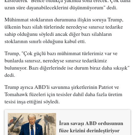
kastederek "Bence oldukça yakında sona erecek. Çok daha
uzun süre dayanabileceklerini düşünmüyorum" dedi.
Mühimmat stoklarının durumuna ilişkin soruya Trump,
ülkenin bazı silah türlerinde neredeyse sınırsız tedarike
sahip olduğunu söyledi ancak diğer bazı silahların
stoklarının sınırlı olduğunu kabul etti.
Trump, "Çok güçlü bazı mühimmat türlerimiz var ve
bunlarda sınırsız, neredeyse sınırsız tedarikimiz
bulunuyor. Bazı diğerlerinde ise durum biraz daha sıkışık"
dedi.
Trump ayrıca ABD'li savunma şirketlerinin Patriot ve
Tomahawk füzeleri için tesisler dahil daha fazla üretim
tesisi inşa ettiğini söyledi.
İran savaşı ABD ordusunun
füze krizini derinleştiriyor