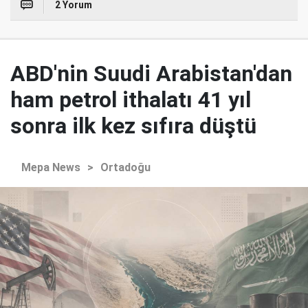
2 Yorum
ABD'nin Suudi Arabistan'dan
ham petrol ithalatı 41 yıl
sonra ilk kez sıfıra düştü
Mepa News
>
Ortadoğu