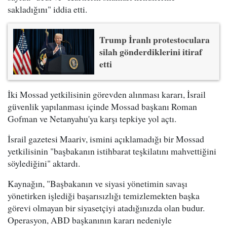
sakladığını" iddia etti.
Trump İranlı protestoculara
silah gönderdiklerini itiraf
etti
İki Mossad yetkilisinin görevden alınması kararı, İsrail
güvenlik yapılanması içinde Mossad başkanı Roman
Gofman ve Netanyahu'ya karşı tepkiye yol açtı.
İsrail gazetesi Maariv, ismini açıklamadığı bir Mossad
yetkilisinin "başbakanın istihbarat teşkilatını mahvettiğini
söylediğini" aktardı.
Kaynağın, "Başbakanın ve siyasi yönetimin savaşı
yönetirken işlediği başarısızlığı temizlemekten başka
görevi olmayan bir siyasetçiyi atadığınızda olan budur.
Operasyon, ABD başkanının kararı nedeniyle