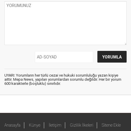
UYARI: Yorumların her türlü cezai ve hukuki sorumluluğu yazan kişiye
aittir. Mepa News, yapılan yorumlardan sorumlu değildir. Her bir yorum
600 karakterle (boşluklu) sınırlıdır.
Anasayfa
Künye
İletişim
Gizlilik İlkeleri
Sitene Ekle