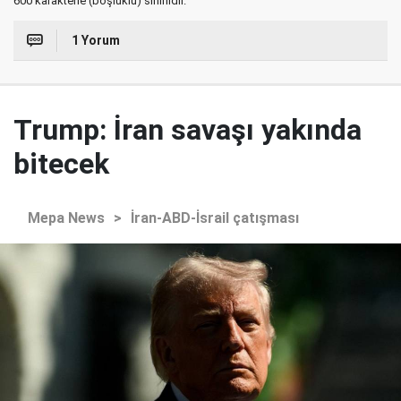
600 karakterle (boşluklu) sınırlıdır.
1 Yorum
Trump: İran savaşı yakında
bitecek
Mepa News
>
İran-ABD-İsrail çatışması