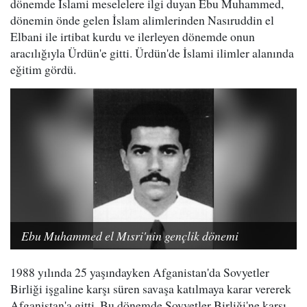
dönemde İslami meselelere ilgi duyan Ebu Muhammed,
dönemin önde gelen İslam alimlerinden Nasıruddin el
Elbani ile irtibat kurdu ve ilerleyen dönemde onun
aracılığıyla Ürdün'e gitti. Ürdün'de İslami ilimler alanında
eğitim gördü.
Ebu Muhammed el Mısri'nin gençlik dönemi
1988 yılında 25 yaşındayken Afganistan'da Sovyetler
Birliği işgaline karşı süren savaşa katılmaya karar vererek
Afganistan'a gitti. Bu dönemde Sovyetler Birliği'ne karşı