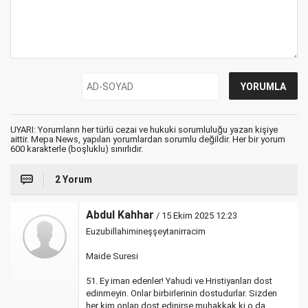
UYARI: Yorumların her türlü cezai ve hukuki sorumluluğu yazan kişiye
aittir. Mepa News, yapılan yorumlardan sorumlu değildir. Her bir yorum
600 karakterle (boşluklu) sınırlıdır.
2 Yorum
Abdul Kahhar
/ 15 Ekim 2025 12:23
Euzubillahimineşşeytanirracim
Maide Suresi
51. Ey iman edenler! Yahudi ve Hristiyanları dost
edinmeyin. Onlar birbirlerinin dostudurlar. Sizden
her kim onları dost edinirse muhakkak ki o da