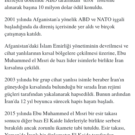
alınarak başına 10 milyon dolar ödül konuldu.
2001 yılında Afganistan'a yönelik ABD ve NATO işgali
başladığında da direniş içerisinde yer aldı ve birçok
çatışmaya katıldı.
Afganistan'daki İslam Emirliği yönetiminin devrilmesi ve
cihat yanlılarının kırsal bölgelere çekilmesi üzerine, Ebu
Muhammed el Mısri de bazı lider isimlerle birlikte İran
kırsalına çekildi.
2003 yılında bir grup cihat yanlısı isimle beraber İran'ın
güneydoğu kırsalında bulunduğu bir sırada İran rejimi
güçleri tarafından yakalanarak hapsedildi. Bunun ardından
İran'da 12 yıl boyunca sürecek hapis hayatı başladı.
2015 yılında Ebu Muhammed el Mısri bir esir takası
sonucu diğer bazı El Kaide liderleriyle birlikte serbest
bırakıldı ancak zorunlu ikamete tabi tutuldu. Esir takası,
Yemen'de İranlı bir diplomatın El Kaide tarafından