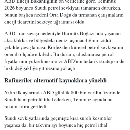
ABD Enerji Bakanlığının ön verilerine göre, Temmuz
2026 boyunca Suudi petrol sevkiyatı tamamen dururken,
bunun başlıca nedeni Orta Doğu'da tırmanan çatışmaların
enerji ticaretini sekteye uğratması oldu.
ABD-İran savaşı nedeniyle Hürmüz Boğazı'nda yaşanan
aksaklıklar ve bölgedeki deniz taşımacılığının ciddi
şekilde yavaşlaması, Körfez'den küresel petrol sevkiyatını
önemli ölçüde etkiledi. Bu durum, uluslararası petrol
fiyatlarının yükselmesine ve ABD'nin tedarik stratejisinde
hızlı değişikliğe gitmesine yol açtı.
Rafineriler alternatif kaynaklara yöneldi
Yılın ilk aylarında ABD günlük 800 bin varilin üzerinde
Suudi ham petrolü ithal ederken, Temmuz ayında bu
rakam sıfıra geriledi.
Suudi sevkiyatlarında geçmişte kısa süreli kesintiler
yaşansa da, bir takvim ayı boyunca hiç petrol ithal