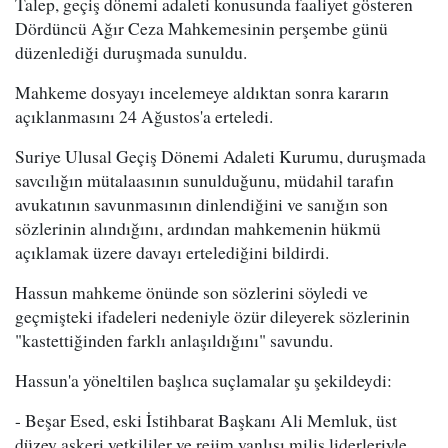
Talep, geçiş dönemi adaleti konusunda faaliyet gösteren
Dördüncü Ağır Ceza Mahkemesinin perşembe günü
düzenlediği duruşmada sunuldu.
Mahkeme dosyayı incelemeye aldıktan sonra kararın
açıklanmasını 24 Ağustos'a erteledi.
Suriye Ulusal Geçiş Dönemi Adaleti Kurumu, duruşmada
savcılığın mütalaasının sunulduğunu, müdahil tarafın
avukatının savunmasının dinlendiğini ve sanığın son
sözlerinin alındığını, ardından mahkemenin hükmü
açıklamak üzere davayı ertelediğini bildirdi.
Hassun mahkeme önünde son sözlerini söyledi ve
geçmişteki ifadeleri nedeniyle özür dileyerek sözlerinin
"kastettiğinden farklı anlaşıldığını" savundu.
Hassun'a yöneltilen başlıca suçlamalar şu şekildeydi:
- Beşar Esed, eski İstihbarat Başkanı Ali Memluk, üst
düzey askeri yetkililer ve rejim yanlısı milis liderleriyle