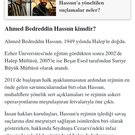
Hassun'a yöneltilen
suçlamalar neler?
Ahmed Bedreddin Hassun kimdir?
Ahmed Bedreddin Hassun, 1949 yılında Halep'te doğdu.
Ezher Üniversitesi'nde eğitim gördükten sonra 2002'de
Halep Müftüsü, 2005'te ise Beşar Esed tarafından Suriye
Büyük Müftüsü olarak atandı.
2011'de başlayan halk ayaklanmasının ardından rejimin en
önde gelen savunucularından biri olan Hassun,
muhaliflere yönelik sert açıklamaları ve rejimin askeri
operasyonlarını meşrulaştıran fetvalarıyla öne çıktı.
İnsan hakları kuruluşları, Hassun'u rejimin işlediği savaş
suçlarına dini meşruiyet sağlayan isimlerden biri olarak
gösterirken, hakkında Seydnaya Cezaevi'ndeki infaz
sürecinde rol aldığı yönünde iddialar da bulunuyor.