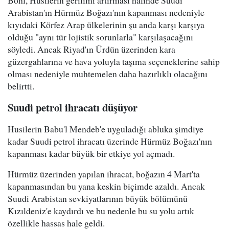
Bohl, Husilerin gerilimi artırması halinde Suudi
Arabistan'ın Hürmüz Boğazı'nın kapanması nedeniyle
kıyıdaki Körfez Arap ülkelerinin şu anda karşı karşıya
olduğu "aynı tür lojistik sorunlarla" karşılaşacağını
söyledi. Ancak Riyad'ın Ürdün üzerinden kara
güzergahlarına ve hava yoluyla taşıma seçeneklerine sahip
olması nedeniyle muhtemelen daha hazırlıklı olacağını
belirtti.
Suudi petrol ihracatı düşüyor
Husilerin Babu'l Mendeb'e uyguladığı abluka şimdiye
kadar Suudi petrol ihracatı üzerinde Hürmüz Boğazı'nın
kapanması kadar büyük bir etkiye yol açmadı.
Hürmüz üzerinden yapılan ihracat, boğazın 4 Mart'ta
kapanmasından bu yana keskin biçimde azaldı. Ancak
Suudi Arabistan sevkiyatlarının büyük bölümünü
Kızıldeniz'e kaydırdı ve bu nedenle bu su yolu artık
özellikle hassas hale geldi.