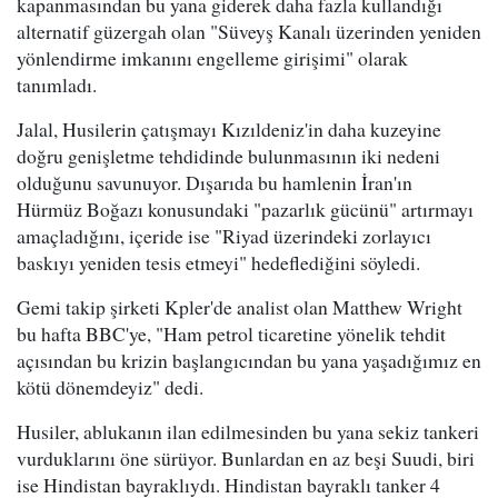
kapanmasından bu yana giderek daha fazla kullandığı
alternatif güzergah olan "Süveyş Kanalı üzerinden yeniden
yönlendirme imkanını engelleme girişimi" olarak
tanımladı.
Jalal, Husilerin çatışmayı Kızıldeniz'in daha kuzeyine
doğru genişletme tehdidinde bulunmasının iki nedeni
olduğunu savunuyor. Dışarıda bu hamlenin İran'ın
Hürmüz Boğazı konusundaki "pazarlık gücünü" artırmayı
amaçladığını, içeride ise "Riyad üzerindeki zorlayıcı
baskıyı yeniden tesis etmeyi" hedeflediğini söyledi.
Gemi takip şirketi Kpler'de analist olan Matthew Wright
bu hafta BBC'ye, "Ham petrol ticaretine yönelik tehdit
açısından bu krizin başlangıcından bu yana yaşadığımız en
kötü dönemdeyiz" dedi.
Husiler, ablukanın ilan edilmesinden bu yana sekiz tankeri
vurduklarını öne sürüyor. Bunlardan en az beşi Suudi, biri
ise Hindistan bayraklıydı. Hindistan bayraklı tanker 4