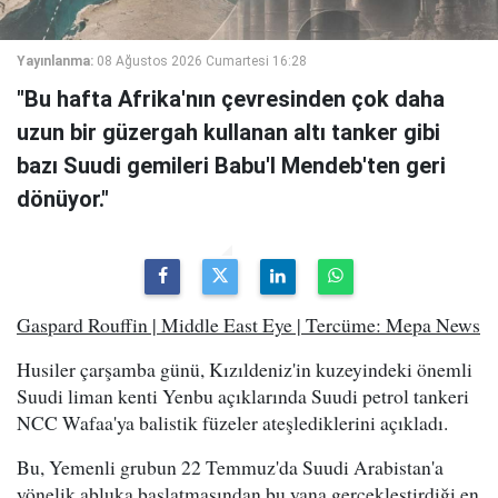
Yayınlanma:
08 Ağustos 2026 Cumartesi 16:28
"Bu hafta Afrika'nın çevresinden çok daha
uzun bir güzergah kullanan altı tanker gibi
bazı Suudi gemileri Babu'l Mendeb'ten geri
dönüyor."
Gaspard Rouffin | Middle East Eye | Tercüme: Mepa News
Husiler çarşamba günü, Kızıldeniz'in kuzeyindeki önemli
Suudi liman kenti Yenbu açıklarında Suudi petrol tankeri
NCC Wafaa'ya balistik füzeler ateşlediklerini açıkladı.
Bu, Yemenli grubun 22 Temmuz'da Suudi Arabistan'a
yönelik abluka başlatmasından bu yana gerçekleştirdiği en