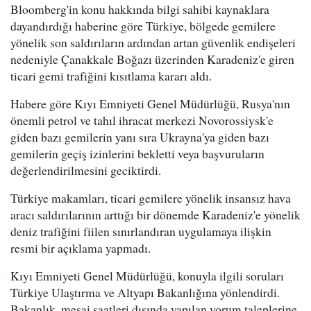
Bloomberg'in konu hakkında bilgi sahibi kaynaklara
dayandırdığı haberine göre Türkiye, bölgede gemilere
yönelik son saldırıların ardından artan güvenlik endişeleri
nedeniyle Çanakkale Boğazı üzerinden Karadeniz'e giren
ticari gemi trafiğini kısıtlama kararı aldı.
Habere göre Kıyı Emniyeti Genel Müdürlüğü, Rusya'nın
önemli petrol ve tahıl ihracat merkezi Novorossiysk'e
giden bazı gemilerin yanı sıra Ukrayna'ya giden bazı
gemilerin geçiş izinlerini bekletti veya başvuruların
değerlendirilmesini geciktirdi.
Türkiye makamları, ticari gemilere yönelik insansız hava
aracı saldırılarının arttığı bir dönemde Karadeniz'e yönelik
deniz trafiğini fiilen sınırlandıran uygulamaya ilişkin
resmi bir açıklama yapmadı.
Kıyı Emniyeti Genel Müdürlüğü, konuyla ilgili soruları
Türkiye Ulaştırma ve Altyapı Bakanlığına yönlendirdi.
Bakanlık, mesai saatleri dışında yapılan yorum taleplerine